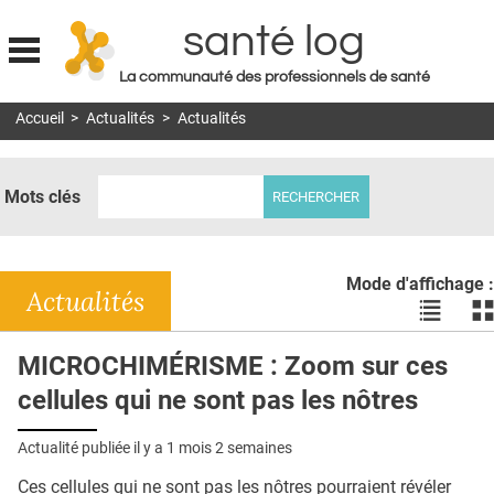
santé log
La communauté des professionnels de santé
Jump to navigation
Accueil
>
Actualités
>
Actualités
MON COMPTE
ABONNEMENT
Mots clés
S'ABONNER À LA REVUE SOIN À DOMICILE
ACTUS
Mode d'affichage :
DOSSIERS
Actualités
Voir
Vo
les
le
RÉSEAUX
actualité
ac
MICROCHIMÉRISME : Zoom sur ces
en
en
E-REVUE SAD
cellules qui ne sont pas les nôtres
liste
bl
THÉMA
Actualité publiée il y a
1 mois 2 semaines
L'APP
Ces cellules qui ne sont pas les nôtres pourraient révéler