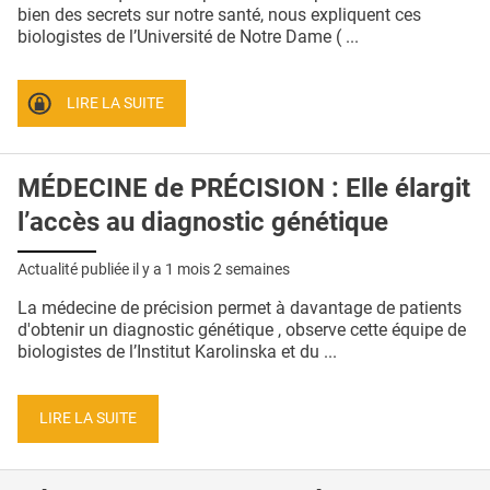
QUI SOMMES-NOUS ?
bien des secrets sur notre santé, nous expliquent ces
biologistes de l’Université de Notre Dame ( ...
PUBLICITÉ
CONDITIONS GÉNÉRALES
LIRE LA SUITE
CONTACT
MÉDECINE de PRÉCISION : Elle élargit
CRÉDITS
l’accès au diagnostic génétique
Actualité publiée il y a
1 mois 2 semaines
La médecine de précision permet à davantage de patients
d'obtenir un diagnostic génétique , observe cette équipe de
biologistes de l’Institut Karolinska et du ...
LIRE LA SUITE