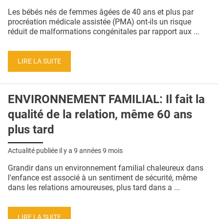
QUI SOMMES-NOUS ?
Les bébés nés de femmes âgées de 40 ans et plus par
procréation médicale assistée (PMA) ont-ils un risque
PUBLICITÉ
réduit de malformations congénitales par rapport aux ...
CONDITIONS GÉNÉRALES
LIRE LA SUITE
CONTACT
CRÉDITS
ENVIRONNEMENT FAMILIAL: Il fait la
qualité de la relation, même 60 ans
plus tard
Actualité publiée il y a
9 années 9 mois
Grandir dans un environnement familial chaleureux dans
l'enfance est associé à un sentiment de sécurité, même
dans les relations amoureuses, plus tard dans a ...
LIRE LA SUITE