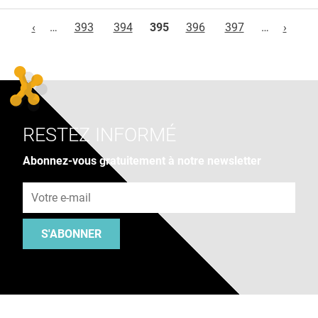
Pages
‹
…
393
394
395
396
397
…
›
RESTEZ INFORMÉ
Abonnez-vous gratuitement à notre newsletter
Adresse e-mail
S'ABONNER