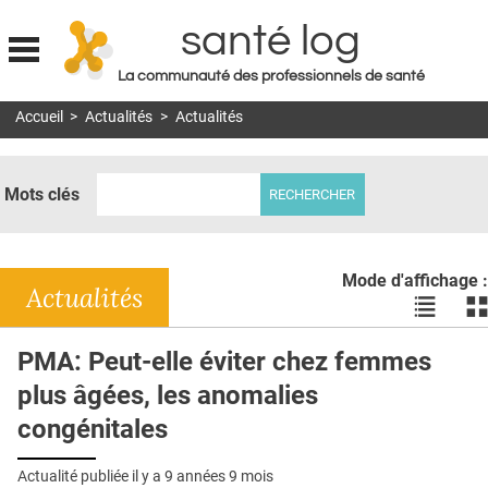
santé log
La communauté des professionnels de santé
Jump to navigation
Accueil
>
Actualités
>
Actualités
MON COMPTE
ABONNEMENT
Mots clés
S'ABONNER À LA REVUE SOIN À DOMICILE
ACTUS
Mode d'affichage :
DOSSIERS
Actualités
Voir
Vo
les
le
RÉSEAUX
actualité
ac
PMA: Peut-elle éviter chez femmes
en
en
E-REVUE SAD
plus âgées, les anomalies
liste
bl
THÉMA
congénitales
L'APP
Actualité publiée il y a
9 années 9 mois