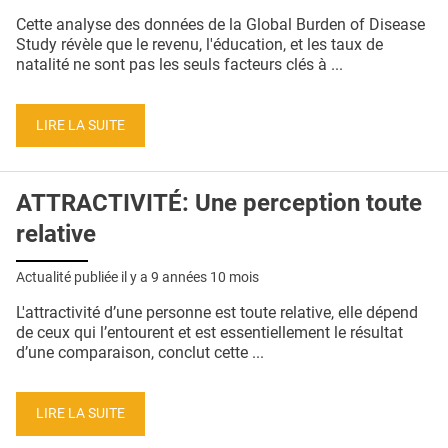
QUI SOMMES-NOUS ?
Cette analyse des données de la Global Burden of Disease
Study révèle que le revenu, l'éducation, et les taux de
PUBLICITÉ
natalité ne sont pas les seuls facteurs clés à ...
CONDITIONS GÉNÉRALES
LIRE LA SUITE
CONTACT
CRÉDITS
ATTRACTIVITÉ: Une perception toute
relative
Actualité publiée il y a
9 années 10 mois
L'attractivité d’une personne est toute relative, elle dépend
de ceux qui l’entourent et est essentiellement le résultat
d’une comparaison, conclut cette ...
LIRE LA SUITE