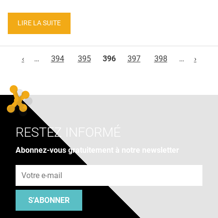
LIRE LA SUITE
Pages
‹
…
394
395
396
397
398
…
›
RESTEZ INFORMÉ
Abonnez-vous gratuitement à notre newsletter
Adresse e-mail
S'ABONNER