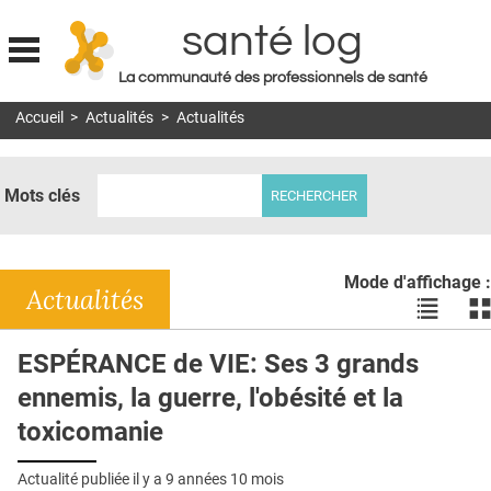
santé log
La communauté des professionnels de santé
Jump to navigation
Accueil
>
Actualités
>
Actualités
MON COMPTE
ABONNEMENT
Mots clés
S'ABONNER À LA REVUE SOIN À DOMICILE
ACTUS
Mode d'affichage :
DOSSIERS
Actualités
Voir
Vo
les
le
RÉSEAUX
actualité
ac
ESPÉRANCE de VIE: Ses 3 grands
en
en
E-REVUE SAD
ennemis, la guerre, l'obésité et la
liste
bl
THÉMA
toxicomanie
L'APP
Actualité publiée il y a
9 années 10 mois