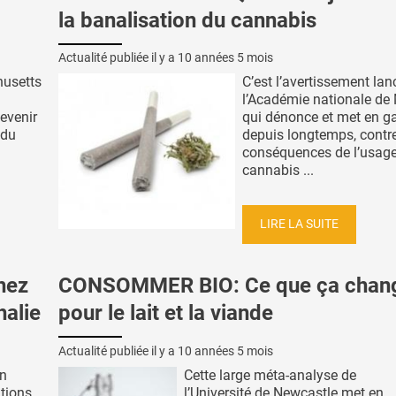
la banalisation du cannabis
Actualité publiée il y a
10 années 5 mois
husetts
C’est l’avertissement lan
l’Académie nationale de
evenir
qui dénonce et met en ga
 du
depuis longtemps, contre
conséquences de l’usag
cannabis ...
LIRE LA SUITE
hez
CONSOMMER BIO: Ce que ça chan
halie
pour le lait et la viande
Actualité publiée il y a
10 années 5 mois
in
Cette large méta-analyse de
ations
l’Université de Newcastle met en