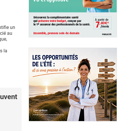
tifie un
cié au
que,
s la
uvent