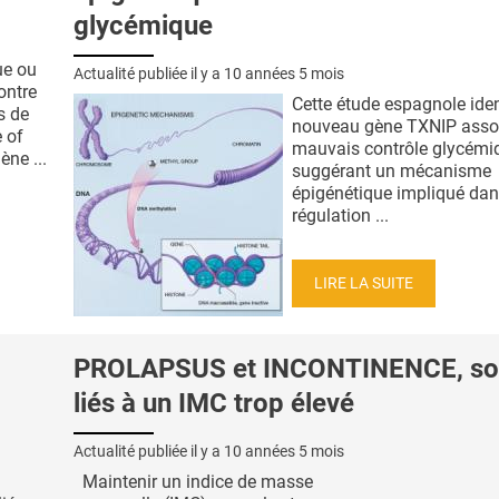
glycémique
ue ou
Actualité publiée il y a
10 années 5 mois
ontre
Cette étude espagnole iden
s de
nouveau gène TXNIP asso
e of
mauvais contrôle glycémi
ène ...
suggérant un mécanisme
épigénétique impliqué dan
régulation ...
LIRE LA SUITE
PROLAPSUS et INCONTINENCE, so
liés à un IMC trop élevé
Actualité publiée il y a
10 années 5 mois
Maintenir un indice de masse