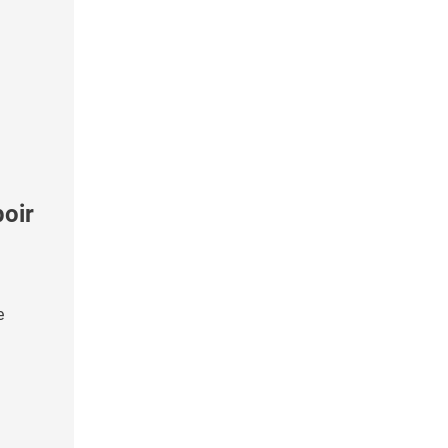
oir
e