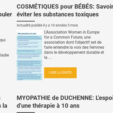
COSMÉTIQUES pour BÉBÉS: Savoi
puler
éviter les substances toxiques
Actualité publiée il y a
10 années 5 mois
L’Association Women in Europe
for a Common Future, une
qui
association dont l’objectif est de
faire entendre la voix des femmes
dans le développement durable et
ladie
la ...
LIRE LA SUITE
s
MYOPATHIE de DUCHENNE: L'espoi
 la
d'une thérapie à 10 ans