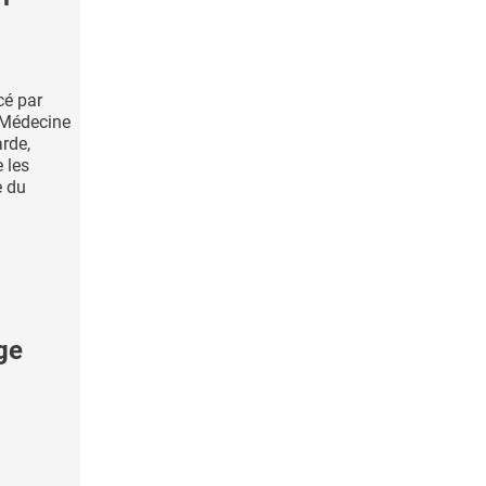
cé par
 Médecine
rde,
 les
e du
ge