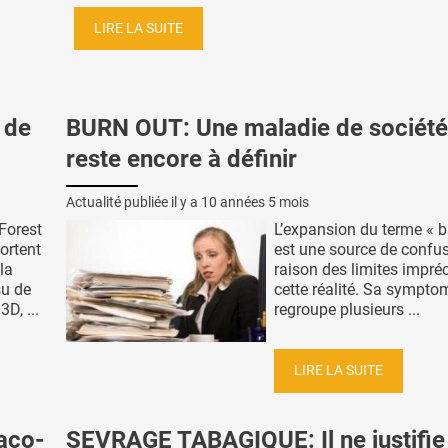
LIRE LA SUITE
 de
BURN OUT: Une maladie de société
reste encore à définir
Actualité publiée il y a
10 années 5 mois
Forest
L’expansion du terme « b
ortent
est une source de confu
la
raison des limites impré
su de
cette réalité. Sa sympto
D, ...
regroupe plusieurs ...
LIRE LA SUITE
aco-
SEVRAGE TABAGIQUE: Il ne justifie