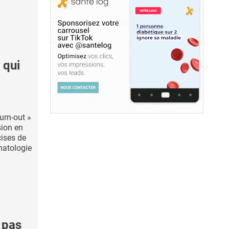
 qui
urn-out »
sion en
cises de
matologie
 pas