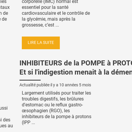
iés
corporelle (IMC) normal est
ntaux
essentiel pour la santé
n de
cardiovasculaire et le contrôle de
e de
la glycémie, mais après la
grossesse, c’est ...
LIRE LA SUITE
INHIBITEURS de la POMPE à PRO
Et si l'indigestion menait à la déme
Actualité publiée il y a
10 années 5 mois
Largement utilisés pour traiter les
troubles digestifs, les brûlures
d'estomac ou le reflux gastro-
ussi
œsophagien (RGO), les
inhibiteurs de la pompe à protons
i des
(IPP ...
ques au