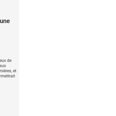
une
eux de
 aux
mières, et
rmettrait