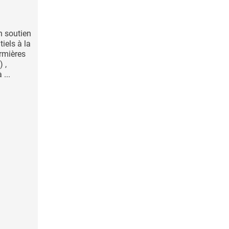
n soutien
iels à la
irmières
 ,
 ...