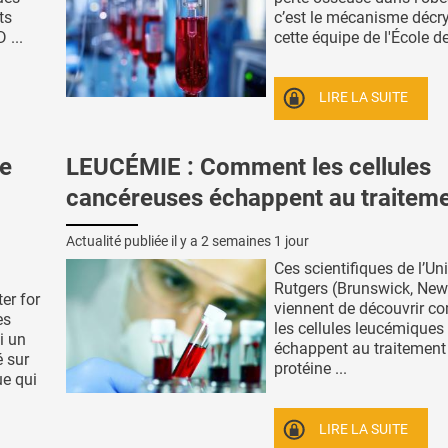
ts
c’est le mécanisme décr
 ...
cette équipe de l'École de 
LIRE LA SUITE
e
LEUCÉMIE : Comment les cellules
cancéreuses échappent au traitem
Actualité publiée il y a
2 semaines 1 jour
Ces scientifiques de l’Uni
Rutgers (Brunswick, New
er for
viennent de découvrir 
es
les cellules leucémiques
i un
échappent au traitement 
 sur
protéine ...
ue qui
LIRE LA SUITE