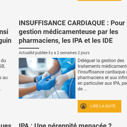
INSUFFISANCE CARDIAQUE : Pour 
nsi
gestion médicamenteuse par les
guin
pharmaciens, les IPA et les IDE
Actualité publiée il y a
2 semaines 2 jours
 du
Déléguer la gestion des
GB,
traitements médicament
l’insuffisance cardiaque
s au
pharmaciens et aux infir
en particulier aux IPA, pe
.
de ...
LIRE LA SUITE
ques
IPA : Une pérennité menacée ?