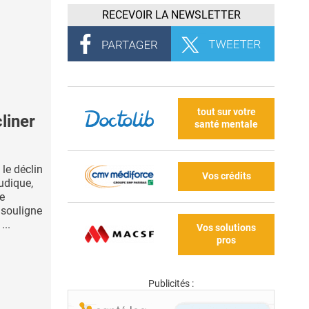
RECEVOIR LA NEWSLETTER
tout sur votre
liner
santé mentale
 le déclin
Vos crédits
ludique,
e
i souligne
...
Vos solutions
pros
Publicités :