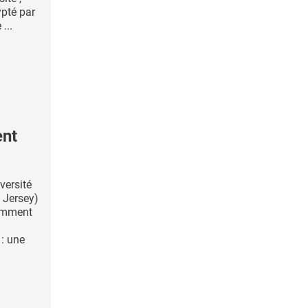
ypté par
...
ent
versité
 Jersey)
comment
: une