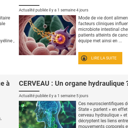
Actualité publiée il y a
1 semaine 4 jours
taire
Mode de vie dont aliment
ale
facteurs cliniques influe
microbiote intestinal che
patients atteints de cance
yéline ,
équipe met ainsi en ...
LIRE LA SUITE
e à
CERVEAU : Un organe hydraulique 
Actualité publiée il y a
1 semaine 5 jours
Ces neuroscientifiques d
State « parlent » en effet
cerveau hydraulique » et
,
décryptent les liens entre
mouvements corporels et 