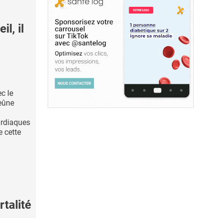
l, il
c le
eûne
ardiaques
e cette
talité