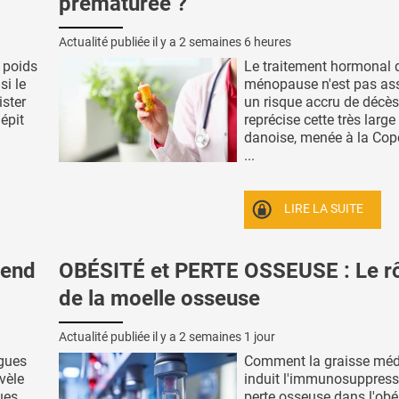
prématurée ?
Actualité publiée il y a
2 semaines 6 heures
e poids
Le traitement hormonal d
si le
ménopause n'est pas as
ister
un risque accru de décès
épit
reprécise cette très large
danoise, menée à la Co
...
LIRE LA SUITE
pend
OBÉSITÉ et PERTE OSSEUSE : Le rô
de la moelle osseuse
Actualité publiée il y a
2 semaines 1 jour
ogues
Comment la graisse médu
vèle
induit l'immunosuppressi
ues
perte osseuse dans l'obés