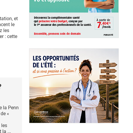
ation, et
ncent le
z les
r : cette
?
e la Penn
 de «
 les
la ...