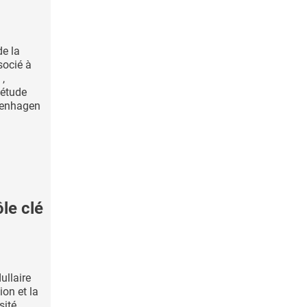
e la
socié à
 ,
 étude
penhagen
le clé
llaire
on et la
ité ,