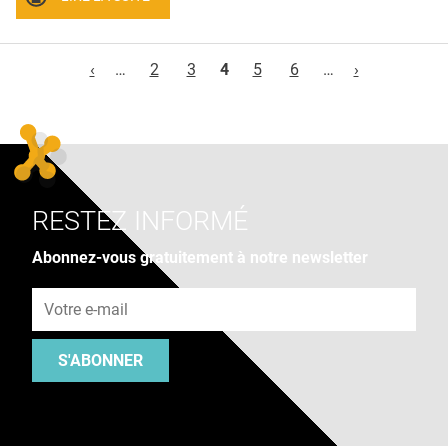
Pages
‹
…
2
3
4
5
6
…
›
RESTEZ INFORMÉ
Abonnez-vous gratuitement à notre newsletter
Adresse e-mail
S'ABONNER