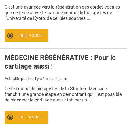
QUI SOMMES-NOUS ?
C’est une avancée vers la régénération des cordes vocales
que cette découverte, par une équipe de biologistes de
PUBLICITÉ
l’Université de Kyoto, de cellules souches ...
CONDITIONS GÉNÉRALES
LIRE LA SUITE
CONTACT
CRÉDITS
MÉDECINE RÉGÉNÉRATIVE : Pour le
cartilage aussi !
Actualité publiée il y a
1 mois 2 jours
Cette équipe de biologistes de la Stanford Medicine
franchit une grande étape en démontrant qu’i l est possible
de régénérer le cartilage aussi : inhiber un ...
LIRE LA SUITE