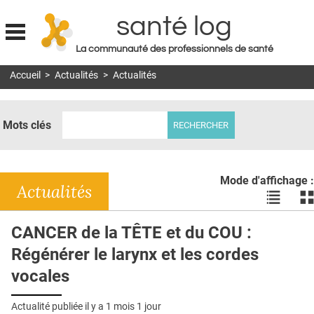
santé log
La communauté des professionnels de santé
Jump to navigation
Accueil
>
Actualités
>
Actualités
MON COMPTE
ABONNEMENT
Mots clés
S'ABONNER À LA REVUE SOIN À DOMICILE
ACTUS
Mode d'affichage :
DOSSIERS
Actualités
Voir
Vo
les
le
RÉSEAUX
actualité
ac
CANCER de la TÊTE et du COU :
en
en
E-REVUE SAD
Régénérer le larynx et les cordes
liste
bl
THÉMA
vocales
L'APP
Actualité publiée il y a
1 mois 1 jour