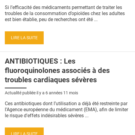
QUI SOMMES-NOUS ?
Si l’efficacité des médicaments permettant de traiter les
troubles de la consommation d’opioïdes chez les adultes
PUBLICITÉ
est bien établie, peu de recherches ont été ...
CONDITIONS GÉNÉRALES
LIRE LA SUITE
CONTACT
CRÉDITS
ANTIBIOTIQUES : Les
fluoroquinolones associés à des
troubles cardiaques sévères
Actualité publiée il y a
6 années 11 mois
Ces antibiotiques dont l’utilisation a déjà été restreinte par
l'Agence européenne du médicament (EMA), afin de limiter
le risque d'effets indésirables sévères ...
LIRE LA SUITE