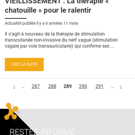
VIEILLISSEMENT : La thérapie «
chatouille » pour le ralentir
Actualité publiée il y a
6 années 11 mois
Il s’agit à nouveau de la thérapie de stimulation
transcutanée non-invasive du nerf vague (stimulation
vagale par voie transauriculaire) qui confirme ses ...
LIRE LA SUITE
Pages
‹
…
287
288
289
290
291
…
›
RESTEZ INFORMÉ