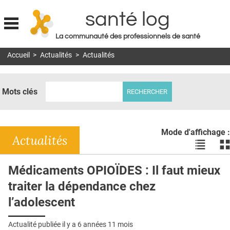
santé log
La communauté des professionnels de santé
Jump to navigation
Accueil
>
Actualités
>
Actualités
MON COMPTE
ABONNEMENT
Mots clés
S'ABONNER À LA REVUE SOIN À DOMICILE
ACTUS
Mode d'affichage :
DOSSIERS
Actualités
Voir
Vo
les
le
RÉSEAUX
actualité
ac
Médicaments OPIOÏDES : Il faut mieux
en
en
E-REVUE SAD
traiter la dépendance chez
liste
bl
THÉMA
l’adolescent
L'APP
Actualité publiée il y a
6 années 11 mois