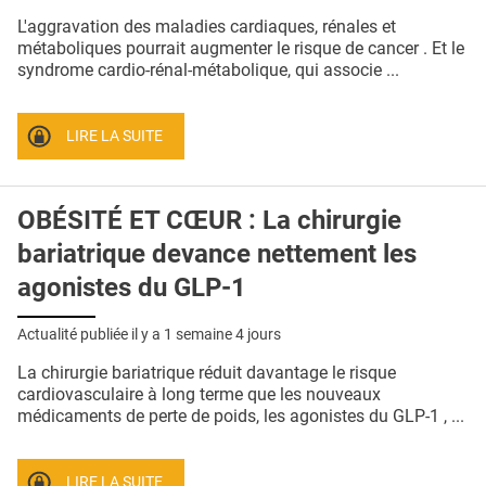
QUI SOMMES-NOUS ?
L'aggravation des maladies cardiaques, rénales et
métaboliques pourrait augmenter le risque de cancer . Et le
PUBLICITÉ
syndrome cardio-rénal-métabolique, qui associe ...
CONDITIONS GÉNÉRALES
LIRE LA SUITE
CONTACT
CRÉDITS
OBÉSITÉ ET CŒUR : La chirurgie
bariatrique devance nettement les
agonistes du GLP-1
Actualité publiée il y a
1 semaine 4 jours
La chirurgie bariatrique réduit davantage le risque
cardiovasculaire à long terme que les nouveaux
médicaments de perte de poids, les agonistes du GLP-1 , ...
LIRE LA SUITE