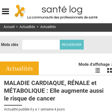
santé log
La communauté des professionnels de santé
Jump to navigation
Accueil
>
Actualités
>
Actualités
MON COMPTE
ABONNEMENT
Mots clés
S'ABONNER À LA REVUE SOIN À DOMICILE
ACTUS
Mode d'affichage :
DOSSIERS
Actualités
Voir
Vo
les
le
RÉSEAUX
actualité
ac
MALADIE CARDIAQUE, RÉNALE et
en
en
E-REVUE SAD
MÉTABOLIQUE : Elle augmente aussi
liste
bl
THÉMA
le risque de cancer
L'APP
Actualité publiée il y a
1 semaine 4 jours