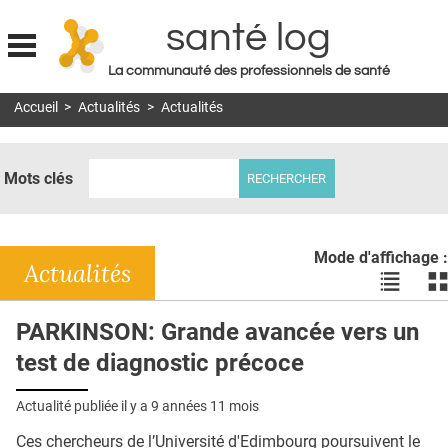
santé log
La communauté des professionnels de santé
Jump to navigation
Accueil
>
Actualités
>
Actualités
MON COMPTE
ABONNEMENT
Mots clés
S'ABONNER À LA REVUE SOIN À DOMICILE
ACTUS
Mode d'affichage :
DOSSIERS
Actualités
Voir
Vo
les
le
RÉSEAUX
actualité
ac
PARKINSON: Grande avancée vers un
en
en
E-REVUE SAD
test de diagnostic précoce
liste
bl
THÉMA
Actualité publiée il y a
9 années 11 mois
L'APP
Ces chercheurs de l’Université d'Edimbourg poursuivent le