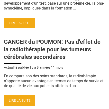
QUI SOMMES-NOUS ?
développement d’un test, basé sur une protéine clé, l’alpha-
synucléine, impliquée dans la formation ...
PUBLICITÉ
CONDITIONS GÉNÉRALES
LIRE LA SUITE
CONTACT
CANCER du POUMON: Pas d'effet de
CRÉDITS
la radiothérapie pour les tumeurs
cérébrales secondaires
Actualité publiée il y a
9 années 11 mois
En comparaison des soins standards, la radiothérapie
n’apporte aucun avantage en termes de temps de survie et
de qualité de vie aux patients atteints d'un ...
LIRE LA SUITE