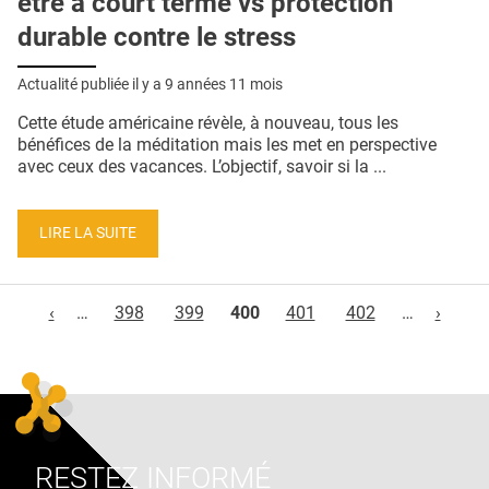
être à court terme vs protection
durable contre le stress
Actualité publiée il y a
9 années 11 mois
Cette étude américaine révèle, à nouveau, tous les
bénéfices de la méditation mais les met en perspective
avec ceux des vacances. L’objectif, savoir si la ...
LIRE LA SUITE
Pages
‹
…
398
399
400
401
402
…
›
RESTEZ INFORMÉ