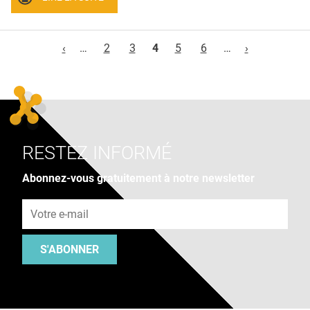
Pages
‹
…
2
3
4
5
6
…
›
RESTEZ INFORMÉ
Abonnez-vous gratuitement à notre newsletter
Adresse e-mail
S'ABONNER