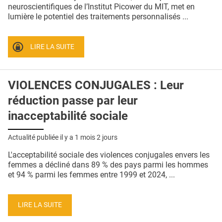
QUI SOMMES-NOUS ?
neuroscientifiques de l’Institut Picower du MIT, met en
lumière le potentiel des traitements personnalisés ...
PUBLICITÉ
CONDITIONS GÉNÉRALES
LIRE LA SUITE
CONTACT
VIOLENCES CONJUGALES : Leur
CRÉDITS
réduction passe par leur
inacceptabilité sociale
Actualité publiée il y a
1 mois 2 jours
L'acceptabilité sociale des violences conjugales envers les
femmes a décliné dans 89 % des pays parmi les hommes
et 94 % parmi les femmes entre 1999 et 2024, ...
LIRE LA SUITE