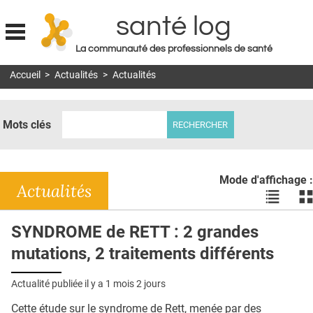
santé log
La communauté des professionnels de santé
Jump to navigation
Accueil
>
Actualités
>
Actualités
MON COMPTE
ABONNEMENT
Mots clés
S'ABONNER À LA REVUE SOIN À DOMICILE
ACTUS
Mode d'affichage :
DOSSIERS
Actualités
Voir
Vo
les
le
RÉSEAUX
actualité
ac
SYNDROME de RETT : 2 grandes
en
en
E-REVUE SAD
mutations, 2 traitements différents
liste
bl
THÉMA
Actualité publiée il y a
1 mois 2 jours
L'APP
Cette étude sur le syndrome de Rett, menée par des