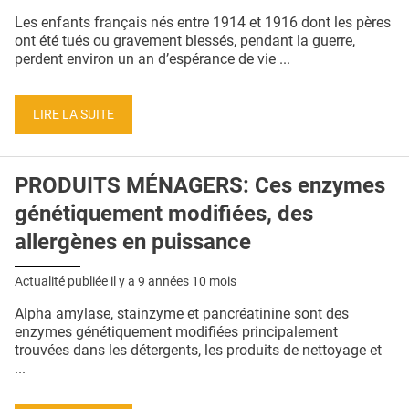
QUI SOMMES-NOUS ?
Les enfants français nés entre 1914 et 1916 dont les pères
ont été tués ou gravement blessés, pendant la guerre,
PUBLICITÉ
perdent environ un an d’espérance de vie ...
CONDITIONS GÉNÉRALES
LIRE LA SUITE
CONTACT
CRÉDITS
PRODUITS MÉNAGERS: Ces enzymes
génétiquement modifiées, des
allergènes en puissance
Actualité publiée il y a
9 années 10 mois
Alpha amylase, stainzyme et pancréatinine sont des
enzymes génétiquement modifiées principalement
trouvées dans les détergents, les produits de nettoyage et
...