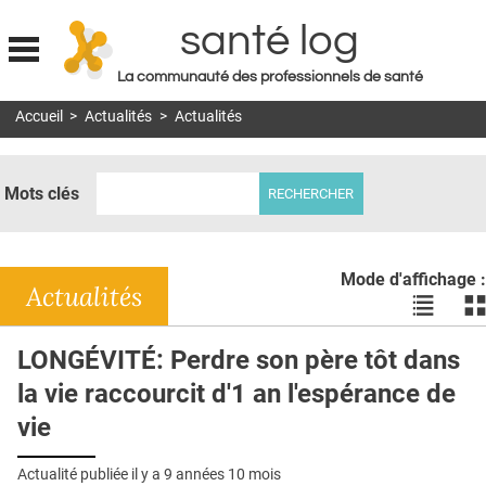
santé log
La communauté des professionnels de santé
Jump to navigation
Accueil
>
Actualités
>
Actualités
MON COMPTE
ABONNEMENT
Mots clés
S'ABONNER À LA REVUE SOIN À DOMICILE
ACTUS
Mode d'affichage :
DOSSIERS
Actualités
Voir
Vo
les
le
RÉSEAUX
actualité
ac
LONGÉVITÉ: Perdre son père tôt dans
en
en
E-REVUE SAD
la vie raccourcit d'1 an l'espérance de
liste
bl
THÉMA
vie
L'APP
Actualité publiée il y a
9 années 10 mois