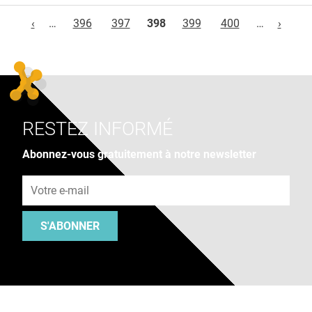
Pages
‹
…
396
397
398
399
400
…
›
RESTEZ INFORMÉ
Abonnez-vous gratuitement à notre newsletter
Adresse e-mail
S'ABONNER