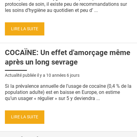
QUI SOMMES-NOUS ?
protocoles de soin, il existe peu de recommandations sur
les soins d’hygiène au quotidien et peu d’ ...
PUBLICITÉ
CONDITIONS GÉNÉRALES
LIRE LA SUITE
CONTACT
COCAÏNE: Un effet d'amorçage même
CRÉDITS
après un long sevrage
Actualité publiée il y a
10 années 6 jours
Si la prévalence annuelle de l’usage de cocaïne (0,4 % de la
population adulte) est en baisse en Europe, on estime
qu’un usager « régulier » sur 5 y deviendra ...
LIRE LA SUITE