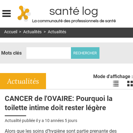
santé log
La communauté des professionnels de santé
Jump to navigation
Accueil
>
Actualités
>
Actualités
MON COMPTE
ABONNEMENT
Mots clés
S'ABONNER À LA REVUE SOIN À DOMICILE
ACTUS
Mode d'affichage :
DOSSIERS
Actualités
Voir
Vo
les
le
RÉSEAUX
actualité
ac
CANCER de l'OVAIRE: Pourquoi la
en
en
E-REVUE SAD
toilette intime doit rester légère
liste
bl
THÉMA
Actualité publiée il y a
10 années 5 jours
L'APP
Alors que les soins d’hygiène sont partie prenante des