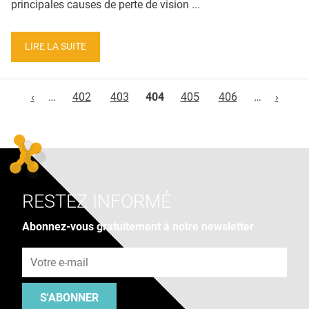
principales causes de perte de vision ...
LIRE LA SUITE
Pages
‹
…
402
403
404
405
406
…
›
RESTEZ INFORMÉ
Abonnez-vous gratuitement à notre newsletter
Adresse e-mail
S'ABONNER