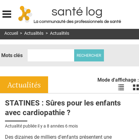
santé log
La communauté des professionnels de santé
Jump to navigation
Accueil
>
Actualités
>
Actualités
MON COMPTE
ABONNEMENT
Mots clés
S'ABONNER À LA REVUE SOIN À DOMICILE
ACTUS
Mode d'affichage :
DOSSIERS
Actualités
Voir
Vo
les
le
RÉSEAUX
actualité
ac
STATINES : Sûres pour les enfants
en
en
E-REVUE SAD
avec cardiopathie ?
liste
bl
THÉMA
Actualité publiée il y a
8 années 6 mois
L'APP
Des dizaines de milliers d'enfants présentent une