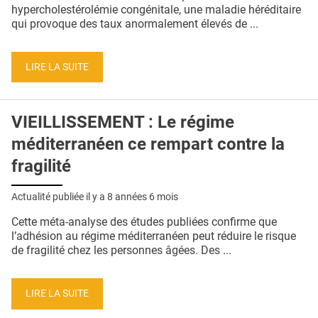
QUI SOMMES-NOUS ?
hypercholestérolémie congénitale, une maladie héréditaire
qui provoque des taux anormalement élevés de ...
PUBLICITÉ
CONDITIONS GÉNÉRALES
LIRE LA SUITE
CONTACT
VIEILLISSEMENT : Le régime
CRÉDITS
méditerranéen ce rempart contre la
fragilité
Actualité publiée il y a
8 années 6 mois
Cette méta-analyse des études publiées confirme que
l’adhésion au régime méditerranéen peut réduire le risque
de fragilité chez les personnes âgées. Des ...
LIRE LA SUITE