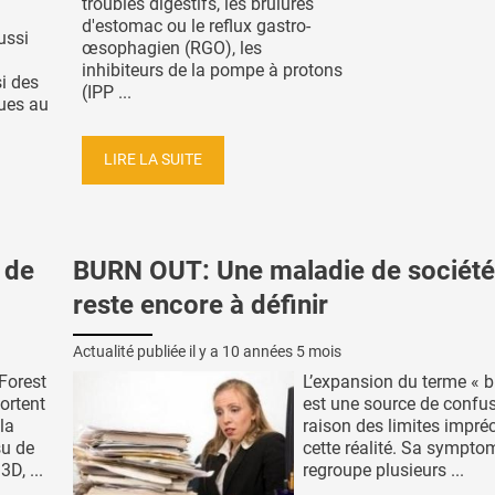
troubles digestifs, les brûlures
d'estomac ou le reflux gastro-
ussi
œsophagien (RGO), les
inhibiteurs de la pompe à protons
i des
(IPP ...
ques au
LIRE LA SUITE
 de
BURN OUT: Une maladie de société
reste encore à définir
Actualité publiée il y a
10 années 5 mois
Forest
L’expansion du terme « b
ortent
est une source de confu
la
raison des limites impré
su de
cette réalité. Sa sympto
D, ...
regroupe plusieurs ...