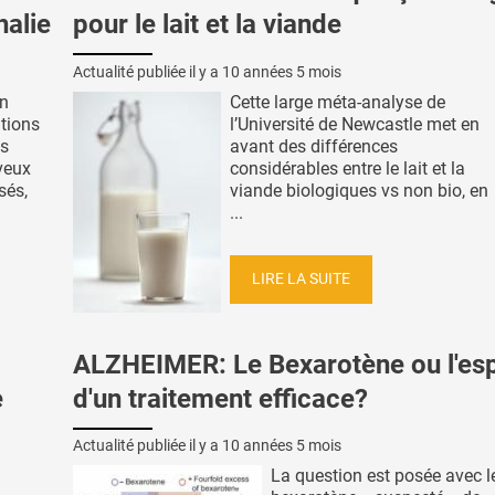
halie
pour le lait et la viande
Actualité publiée il y a
10 années 5 mois
in
Cette large méta-analyse de
ations
l’Université de Newcastle met en
es
avant des différences
veux
considérables entre le lait et la
sés,
viande biologiques vs non bio, en
...
LIRE LA SUITE
ALZHEIMER: Le Bexarotène ou l'esp
e
d'un traitement efficace?
Actualité publiée il y a
10 années 5 mois
La question est posée avec l