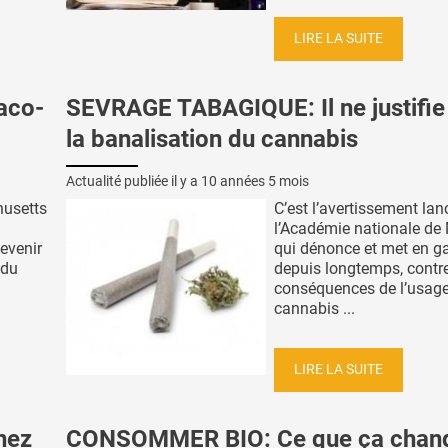
LIRE LA SUITE
aco-
SEVRAGE TABAGIQUE: Il ne justifie
la banalisation du cannabis
Actualité publiée il y a
10 années 5 mois
husetts
C’est l’avertissement lan
l’Académie nationale de
evenir
qui dénonce et met en ga
 du
depuis longtemps, contre
conséquences de l’usag
cannabis ...
LIRE LA SUITE
hez
CONSOMMER BIO: Ce que ça chan