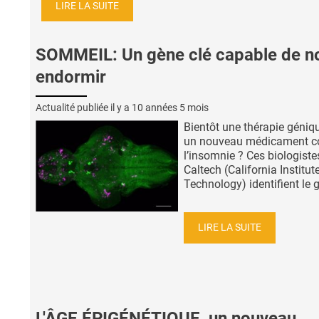
LIRE LA SUITE
SOMMEIL: Un gène clé capable de n
endormir
Actualité publiée il y a
10 années 5 mois
Bientôt une thérapie géniq
un nouveau médicament c
l’insomnie ? Ces biologiste
Caltech (California Institut
Technology) identifient le g
LIRE LA SUITE
L'ÂGE ÉPIGÉNÉTIQUE, un nouveau