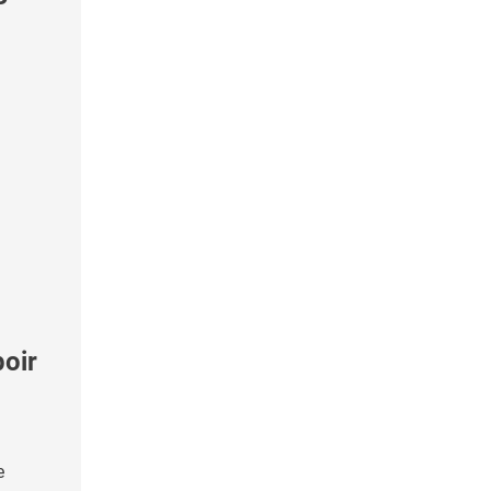
oir
e