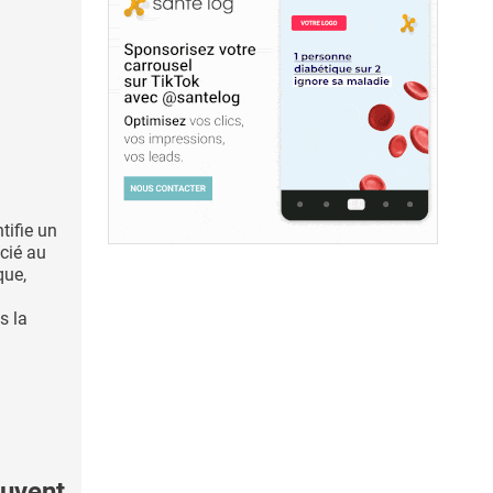
tifie un
cié au
que,
s la
uvent