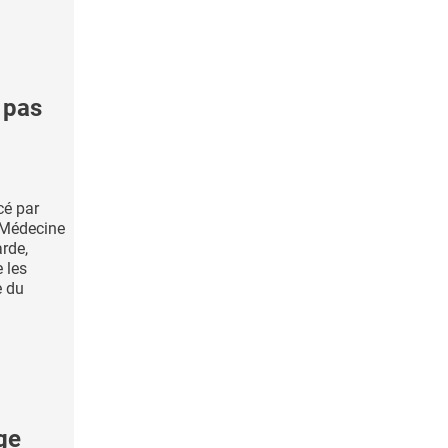
 pas
cé par
 Médecine
rde,
 les
e du
ge