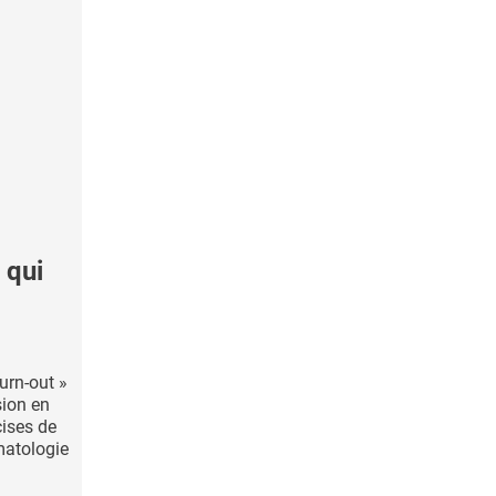
 qui
urn-out »
sion en
cises de
matologie