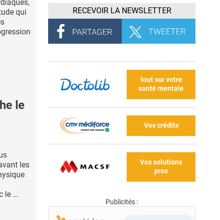
rdiaques,
RECEVOIR LA NEWSLETTER
tude qui
es
ogression
tout sur votre
santé mentale
he le
Vos crédits
us
Vos solutions
vant les
pros
physique
le ...
Publicités :