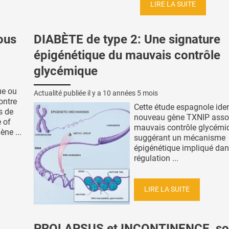
LIRE LA SUITE
ous
DIABÈTE de type 2: Une signature
épigénétique du mauvais contrôle
glycémique
ue ou
Actualité publiée il y a
10 années 5 mois
ontre
Cette étude espagnole iden
s de
nouveau gène TXNIP asso
e of
mauvais contrôle glycémi
ène ...
suggérant un mécanisme
épigénétique impliqué dan
régulation ...
LIRE LA SUITE
PROLAPSUS et INCONTINENCE, so