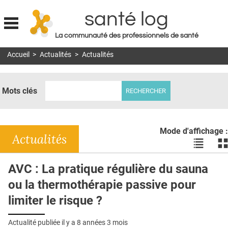
santé log
La communauté des professionnels de santé
Jump to navigation
Accueil
>
Actualités
>
Actualités
MON COMPTE
ABONNEMENT
Mots clés
S'ABONNER À LA REVUE SOIN À DOMICILE
ACTUS
Mode d'affichage :
DOSSIERS
Actualités
Voir
Vo
les
le
RÉSEAUX
actualité
ac
AVC : La pratique régulière du sauna
en
en
E-REVUE SAD
ou la thermothérapie passive pour
liste
bl
THÉMA
limiter le risque ?
L'APP
Actualité publiée il y a
8 années 3 mois