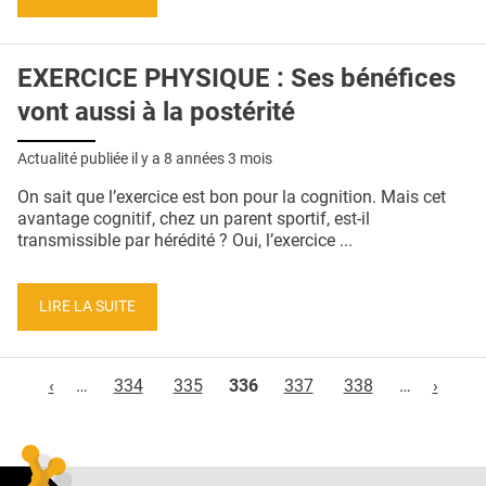
EXERCICE PHYSIQUE : Ses bénéfices
vont aussi à la postérité
Actualité publiée il y a
8 années 3 mois
On sait que l’exercice est bon pour la cognition. Mais cet
avantage cognitif, chez un parent sportif, est-il
transmissible par hérédité ? Oui, l’exercice ...
LIRE LA SUITE
Pages
‹
…
334
335
336
337
338
…
›