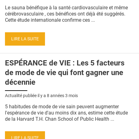
QUI SOMMES-NOUS ?
Le sauna bénéfique à la santé cardiovasculaire et même
cérébrovasculaire , ces bénéfices ont déjà été suggérés.
PUBLICITÉ
Cette étude internationale confirme ces ...
CONDITIONS GÉNÉRALES
LIRE LA SUITE
CONTACT
CRÉDITS
ESPÉRANCE de VIE : Les 5 facteurs
de mode de vie qui font gagner une
décennie
Actualité publiée il y a
8 années 3 mois
5 habitudes de mode de vie sain peuvent augmenter
l'espérance de vie d'au moins dix ans, estime cette étude
de la Harvard T.H. Chan School of Public Health ...
LIRE LA SUITE