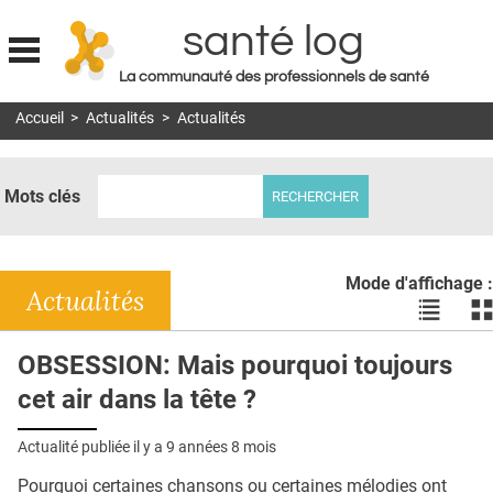
santé log
La communauté des professionnels de santé
Jump to navigation
Accueil
>
Actualités
>
Actualités
MON COMPTE
ABONNEMENT
Mots clés
S'ABONNER À LA REVUE SOIN À DOMICILE
ACTUS
Mode d'affichage :
DOSSIERS
Actualités
Voir
Vo
les
le
RÉSEAUX
actualité
ac
OBSESSION: Mais pourquoi toujours
en
en
E-REVUE SAD
cet air dans la tête ?
liste
bl
THÉMA
Actualité publiée il y a
9 années 8 mois
L'APP
Pourquoi certaines chansons ou certaines mélodies ont