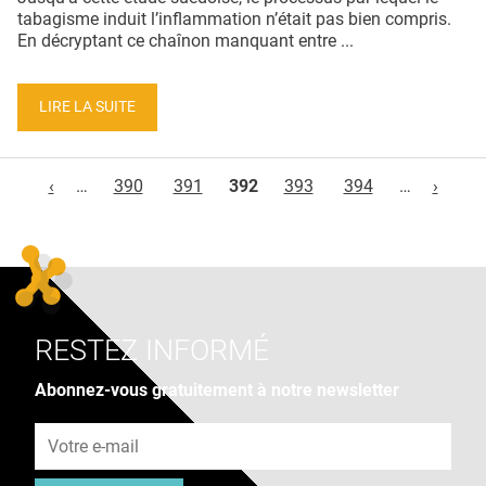
tabagisme induit l’inflammation n’était pas bien compris.
En décryptant ce chaînon manquant entre ...
LIRE LA SUITE
Pages
‹
…
390
391
392
393
394
…
›
RESTEZ INFORMÉ
Abonnez-vous gratuitement à notre newsletter
Adresse e-mail