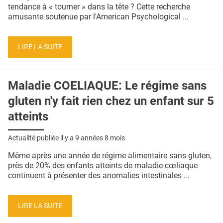
QUI SOMMES-NOUS ?
tendance à « tourner » dans la tête ? Cette recherche
amusante soutenue par l'American Psychological ...
PUBLICITÉ
CONDITIONS GÉNÉRALES
LIRE LA SUITE
CONTACT
Maladie COELIAQUE: Le régime sans
CRÉDITS
gluten n'y fait rien chez un enfant sur 5
atteints
Actualité publiée il y a
9 années 8 mois
Même après une année de régime alimentaire sans gluten,
près de 20% des enfants atteints de maladie cœliaque
continuent à présenter des anomalies intestinales ...
LIRE LA SUITE