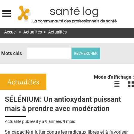
santé log
La communauté des professionnels de santé
Jump to navigation
Accueil
>
Actualités
>
Actualités
MON COMPTE
ABONNEMENT
Mots clés
S'ABONNER À LA REVUE SOIN À DOMICILE
ACTUS
Mode d'affichage :
DOSSIERS
Actualités
Voir
Vo
les
le
RÉSEAUX
actualité
ac
SÉLÉNIUM: Un antioxydant puissant
en
en
E-REVUE SAD
mais à prendre avec modération
liste
bl
THÉMA
Actualité publiée il y a
9 années 9 mois
L'APP
Sa capacité à lutter contre les radicaux libres et à favoriser