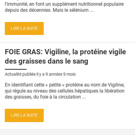
QUI SOMMES-NOUS ?
l’immunité, en font un supplément nutritionnel populaire
depuis des décennies. Mais le sélénium ...
PUBLICITÉ
CONDITIONS GÉNÉRALES
LIRE LA SUITE
CONTACT
FOIE GRAS: Vigiline, la protéine vigile
CRÉDITS
des graisses dans le sang
Actualité publiée il y a
9 années 9 mois
En identifiant cette « petite » protéine au nom de Vigiline,
qui régule au niveau des cellules hépatiques la libération
des graisses, du foie à la circulation ...
LIRE LA SUITE