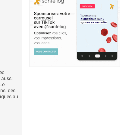
ec
e aussi
 Le
insi des
fiques au