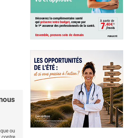
 nous
ique ou
 contre