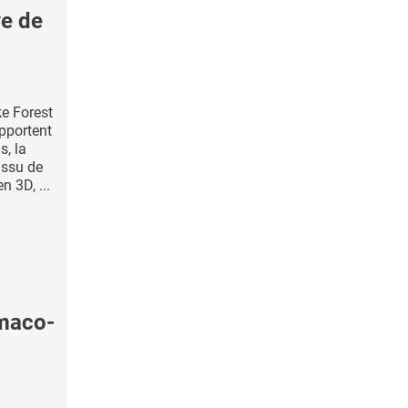
e de
e Forest
pportent
s, la
issu de
 3D, ...
maco-