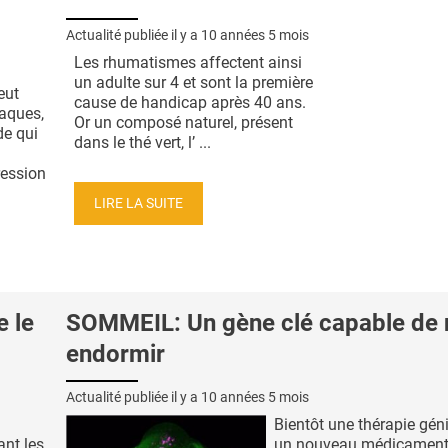
Actualité publiée il y a
10 années 5 mois
Les rhumatismes affectent ainsi
un adulte sur 4 et sont la première
eut
cause de handicap après 40 ans.
iaques,
Or un composé naturel, présent
de qui
dans le thé vert, l’ ...
ression
LIRE LA SUITE
 le
SOMMEIL: Un gène clé capable de
endormir
Actualité publiée il y a
10 années 5 mois
Bientôt une thérapie gén
nt les
un nouveau médicament