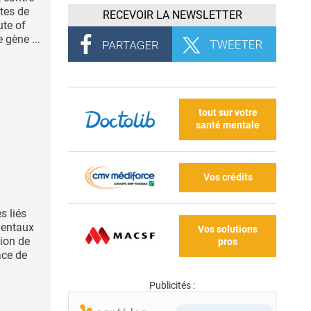
stes de
RECEVOIR LA NEWSLETTER
ute of
 gène ...
tout sur votre
santé mentale
Vos crédits
s liés
mentaux
Vos solutions
sion de
pros
ace de
Publicités :