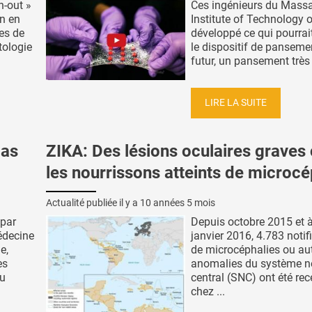
n-out »
Ces ingénieurs du Mass
n en
Institute of Technology 
es de
développé ce qui pourrai
tologie
le dispositif de panseme
futur, un pansement très .
LIRE LA SUITE
pas
ZIKA: Des lésions oculaires graves
les nourrissons atteints de microcé
Actualité publiée il y a
10 années 5 mois
 par
Depuis octobre 2015 et à
édecine
janvier 2016, 4.783 notif
e,
de microcéphalies ou au
es
anomalies du système n
du
central (SNC) ont été rec
chez ...