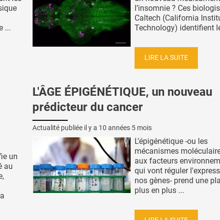
sique
l’insomnie ? Ces biologi
Caltech (California Instit
 ...
Technology) identifient le
LIRE LA SUITE
L'ÂGE ÉPIGÉNÉTIQUE, un nouveau
prédicteur du cancer
Actualité publiée il y a
10 années 5 mois
L’épigénétique -ou les
mécanismes moléculaire
fie un
aux facteurs environne
é au
qui vont réguler l'expres
e,
nos gènes- prend une pl
plus en plus ...
la