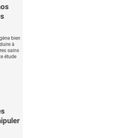
nos
es
gène bien
nduire à
res sains
te étude
es
ipuler