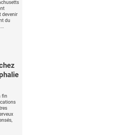
achusetts
ont
t devenir
nt du
..
 chez
phalie
 fin
ications
tres
erveux
ensés,