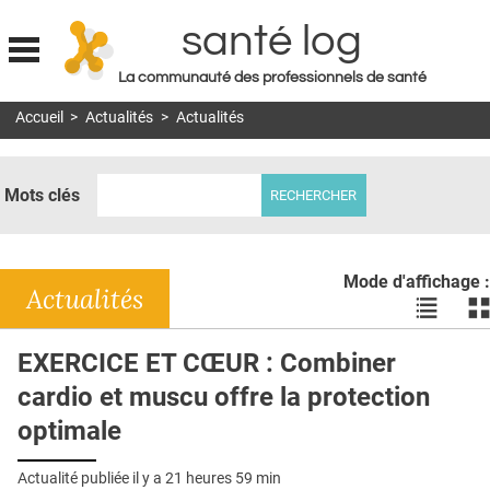
santé log
La communauté des professionnels de santé
Jump to navigation
Accueil
>
Actualités
>
Actualités
MON COMPTE
ABONNEMENT
Mots clés
S'ABONNER À LA REVUE SOIN À DOMICILE
ACTUS
Mode d'affichage :
DOSSIERS
Actualités
Voir
Vo
les
le
RÉSEAUX
actualité
ac
EXERCICE ET CŒUR : Combiner
en
en
E-REVUE SAD
cardio et muscu offre la protection
liste
bl
THÉMA
optimale
L'APP
Actualité publiée il y a
21 heures 59 min