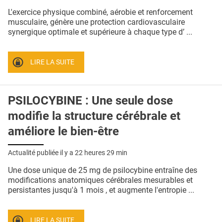
QUI SOMMES-NOUS ?
L'exercice physique combiné, aérobie et renforcement
musculaire, génère une protection cardiovasculaire
PUBLICITÉ
synergique optimale et supérieure à chaque type d’ ...
CONDITIONS GÉNÉRALES
LIRE LA SUITE
CONTACT
CRÉDITS
PSILOCYBINE : Une seule dose
modifie la structure cérébrale et
améliore le bien-être
Actualité publiée il y a
22 heures 29 min
Une dose unique de 25 mg de psilocybine entraîne des
modifications anatomiques cérébrales mesurables et
persistantes jusqu'à 1 mois , et augmente l'entropie ...
LIRE LA SUITE