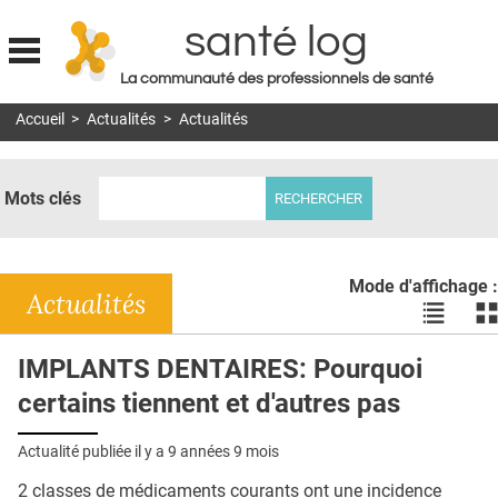
santé log
La communauté des professionnels de santé
Jump to navigation
Accueil
>
Actualités
>
Actualités
MON COMPTE
ABONNEMENT
Mots clés
S'ABONNER À LA REVUE SOIN À DOMICILE
ACTUS
Mode d'affichage :
DOSSIERS
Actualités
Voir
Vo
les
le
RÉSEAUX
actualité
ac
IMPLANTS DENTAIRES: Pourquoi
en
en
E-REVUE SAD
certains tiennent et d'autres pas
liste
bl
THÉMA
Actualité publiée il y a
9 années 9 mois
L'APP
2 classes de médicaments courants ont une incidence