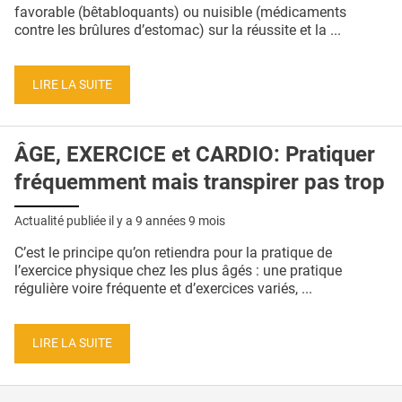
QUI SOMMES-NOUS ?
favorable (bêtabloquants) ou nuisible (médicaments
contre les brûlures d’estomac) sur la réussite et la ...
PUBLICITÉ
CONDITIONS GÉNÉRALES
LIRE LA SUITE
CONTACT
ÂGE, EXERCICE et CARDIO: Pratiquer
CRÉDITS
fréquemment mais transpirer pas trop
Actualité publiée il y a
9 années 9 mois
C’est le principe qu’on retiendra pour la pratique de
l’exercice physique chez les plus âgés : une pratique
régulière voire fréquente et d’exercices variés, ...
LIRE LA SUITE