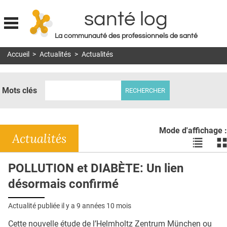
santé log
La communauté des professionnels de santé
Jump to navigation
Accueil
>
Actualités
>
Actualités
MON COMPTE
ABONNEMENT
Mots clés
S'ABONNER À LA REVUE SOIN À DOMICILE
ACTUS
Mode d'affichage :
DOSSIERS
Actualités
Voir
Vo
les
le
RÉSEAUX
actualité
ac
POLLUTION et DIABÈTE: Un lien
en
en
E-REVUE SAD
désormais confirmé
liste
bl
THÉMA
Actualité publiée il y a
9 années 10 mois
L'APP
Cette nouvelle étude de l’Helmholtz Zentrum München ou