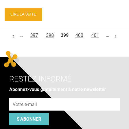
LIRE LA SUITE
Pages
‹
…
397
398
399
400
401
…
›
RESTEZ INFORMÉ
Abonnez-vous gratuitement à notre newsletter
Adresse e-mail
S'ABONNER