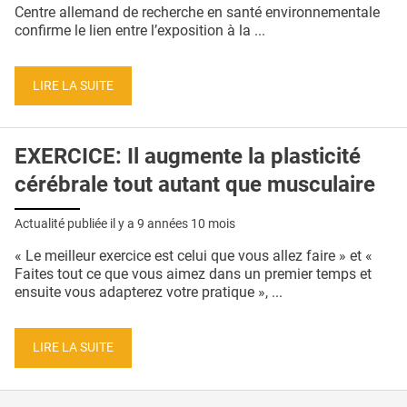
QUI SOMMES-NOUS ?
Centre allemand de recherche en santé environnementale
confirme le lien entre l’exposition à la ...
PUBLICITÉ
CONDITIONS GÉNÉRALES
LIRE LA SUITE
CONTACT
EXERCICE: Il augmente la plasticité
CRÉDITS
cérébrale tout autant que musculaire
Actualité publiée il y a
9 années 10 mois
« Le meilleur exercice est celui que vous allez faire » et «
Faites tout ce que vous aimez dans un premier temps et
ensuite vous adapterez votre pratique », ...
LIRE LA SUITE