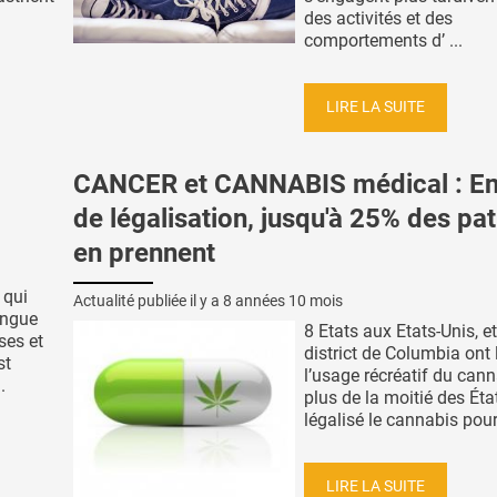
des activités et des
comportements d’ ...
LIRE LA SUITE
CANCER et CANNABIS médical : En
de légalisation, jusqu'à 25% des pat
en prennent
 qui
Actualité publiée il y a
8 années 10 mois
ongue
8 Etats aux Etats-Unis, et
ses et
district de Columbia ont 
st
l’usage récréatif du cann
.
plus de la moitié des Éta
légalisé le cannabis pour
LIRE LA SUITE