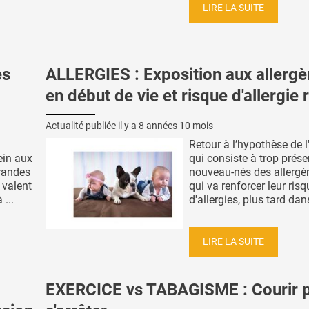
LIRE LA SUITE
es
ALLERGIES : Exposition aux allerg
en début de vie et risque d'allergie 
Actualité publiée il y a
8 années 10 mois
Retour à l’hypothèse de l
ein aux
qui consiste à trop prése
grandes
nouveau-nés des allergè
 valent
qui va renforcer leur risq
...
d'allergies, plus tard dans
LIRE LA SUITE
EXERCICE vs TABAGISME : Courir 