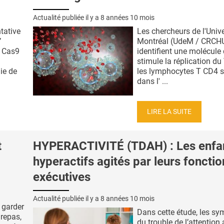
Actualité publiée il y a
8 années 10 mois
ntative
Les chercheurs de l'Unive
’
Montréal (UdeM / CRC
 Cas9
identifient une molécule 
stimule la réplication d
ie de
les lymphocytes T CD4 s
dans l' ...
LIRE LA SUITE
t
HYPERACTIVITÉ (TDAH) : Les enfa
hyperactifs agités par leurs fonctio
exécutives
Actualité publiée il y a
8 années 10 mois
 garder
Dans cette étude, les s
 repas,
du trouble de l’attention