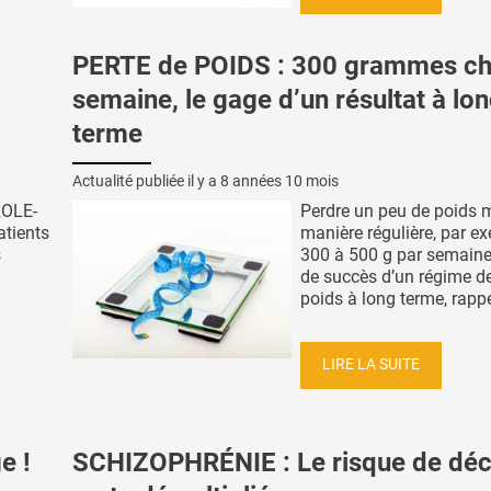
PERTE de POIDS : 300 grammes c
semaine, le gage d’un résultat à lo
terme
Actualité publiée il y a
8 années 10 mois
ROLE-
Perdre un peu de poids 
atients
manière régulière, par e
s
300 à 500 g par semaine
de succès d’un régime de
poids à long terme, rappel
LIRE LA SUITE
e !
SCHIZOPHRÉNIE : Le risque de dé