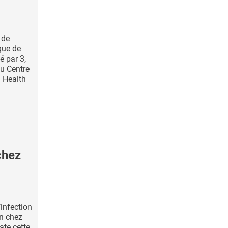
 de
que de
é par 3,
du Centre
l Health
chez
’infection
on chez
ate cette