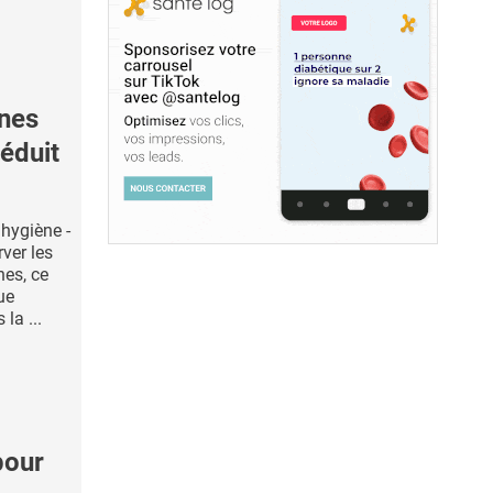
ènes
réduit
'hygiène -
rver les
nes, ce
ue
 la ...
pour