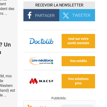
tent
RECEVOIR LA NEWSLETTER
rdent des
s ...
tout sur votre
santé mentale
? Un
a
Vos crédits
RM, mis
Vos solutions
de
pros
 Western
eland) est
 ...
Publicités :