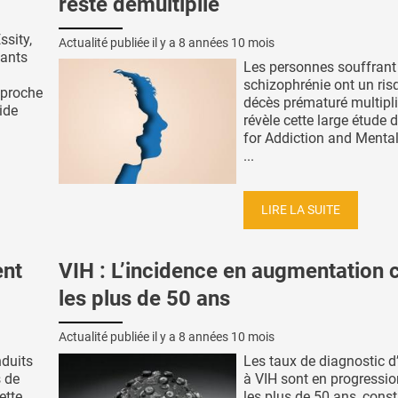
reste démultiplié
sity,
Actualité publiée il y a
8 années 10 mois
dants
Les personnes souffrant
schizophrénie ont un ris
 proche
décès prématuré multipli
ide
révèle cette large étude 
for Addiction and Menta
...
LIRE LA SUITE
nt
VIH : L’incidence en augmentation 
les plus de 50 ans
Actualité publiée il y a
8 années 10 mois
duits
Les taux de diagnostic d
s de
à VIH sont en progressi
ette
les plus de 50 ans, const