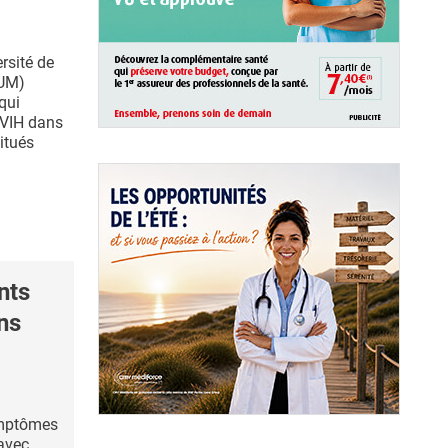
rsité de
HUM)
qui
u VIH dans
itués
nts
ns
ymptômes
 avec