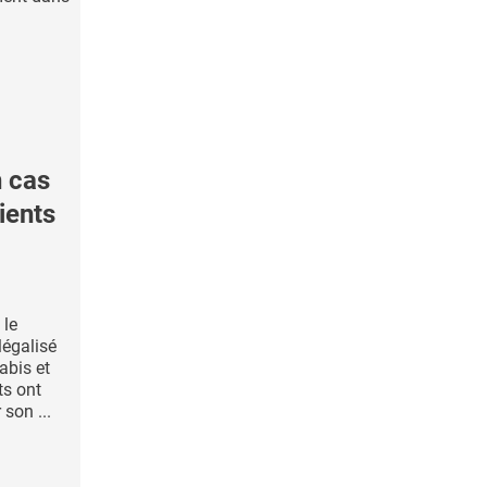
 cas
ients
 le
légalisé
abis et
ts ont
 son ...