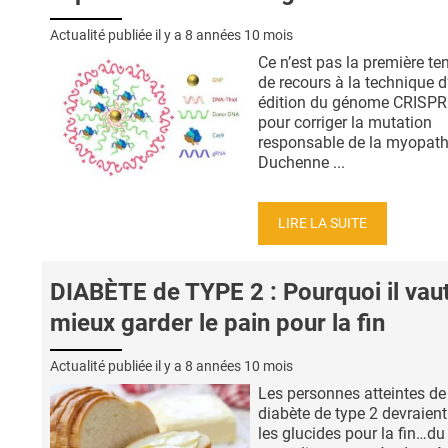
Actualité publiée il y a
8 années 10 mois
Ce n’est pas la première te
de recours à la technique d
édition du génome CRISPR
pour corriger la mutation
responsable de la myopath
Duchenne ...
LIRE LA SUITE
DIABÈTE de TYPE 2 : Pourquoi il vau
mieux garder le pain pour la fin
Actualité publiée il y a
8 années 10 mois
Les personnes atteintes de
diabète de type 2 devraient
les glucides pour la fin…du