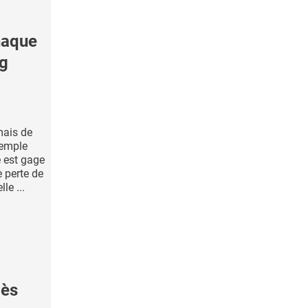
haque
ng
mais de
xemple
 est gage
 perte de
le ...
cès