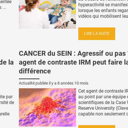
sentée
hyperactivité se manifes
...
lorsque les enfants rega
vidéos qui mobilisent leur
LIRE LA SUITE
CANCER du SEIN : Agressif ou pas 
de la
agent de contraste IRM peut faire l
différence
Actualité publiée il y a
8 années 10 mois
Cet agent de contraste I
ite par
au point par une équipe 
rsité de
scientifiques de la Case
Reserve University (Clev
relle
capable non seulement de