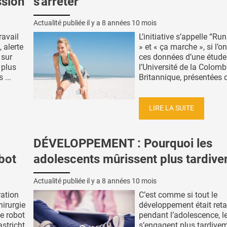
ssion
s'arrêter
Actualité publiée il y a
8 années 10 mois
ravail
L’initiative s’appelle “Ru
 alerte
» et « ça marche », si l’on
 sur
ces données d’une étude
 plus
l’Université de la Colomb
 ...
Britannique, présentées d
LIRE LA SUITE
DÉVELOPPEMENT : Pourquoi les
bot
adolescents mûrissent plus tardiv
Actualité publiée il y a
8 années 10 mois
ration
C’est comme si tout le
irurgie
développement était ret
de robot
pendant l’adolescence, l
stricht
s’engagent plus tardive