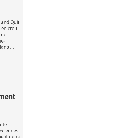
n and Quit
 en croit
 de
ie-
ans ...
ement
ardé
es jeunes
ment dans