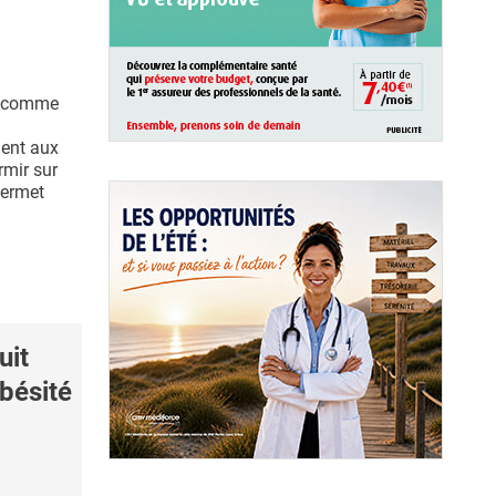
s, comme
ent aux
mir sur
permet
uit
obésité