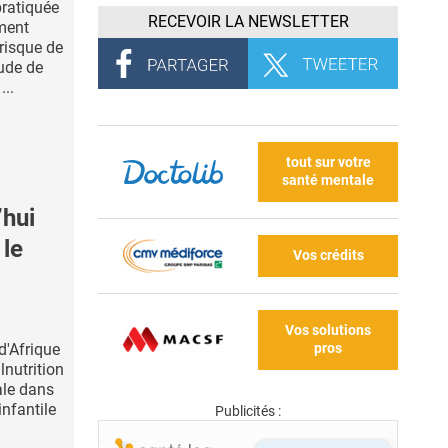
pratiquée
RECEVOIR LA NEWSLETTER
ment
 risque de
tude de
...
tout sur votre
santé mentale
’hui
 le
Vos crédits
Vos solutions
pros
d'Afrique
lnutrition
ale dans
infantile
Publicités :