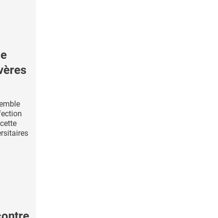
le
vères
 semble
fection
cette
rsitaires
contre