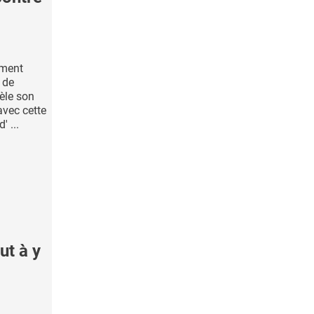
ament
 de
vèle son
avec cette
' ...
ut à y