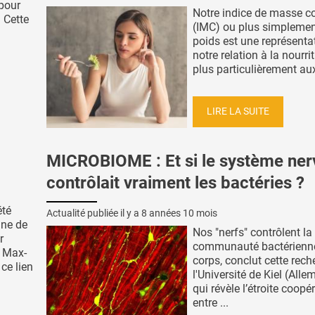
 pour
Notre indice de masse co
. Cette
(IMC) ou plus simplemen
poids est une représenta
notre relation à la nourrit
plus particulièrement aux 
LIRE LA SUITE
MICROBIOME : Et si le système ner
contrôlait vraiment les bactéries ?
été
Actualité publiée il y a
8 années 10 mois
ne de
Nos "nerfs" contrôlent la
r
communauté bactérienn
u Max-
corps, conclut cette rech
ce lien
l'Université de Kiel (All
qui révèle l’étroite coopé
entre ...