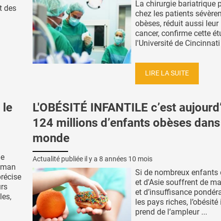
La chirurgie bariatrique 
t des
chez les patients sévère
obèses, réduit aussi leur
cancer, confirme cette é
l'Université de Cincinnati 
LIRE LA SUITE
 le
L'OBÉSITÉ INFANTILE c’est aujourd
124 millions d’enfants obèses dans
monde
ge
Actualité publiée il y a
8 années 10 mois
apman
Si de nombreux enfants 
précise
et d'Asie souffrent de ma
urs
et d’insuffisance pondér
les,
les pays riches, l’obésité 
prend de l’ampleur ...