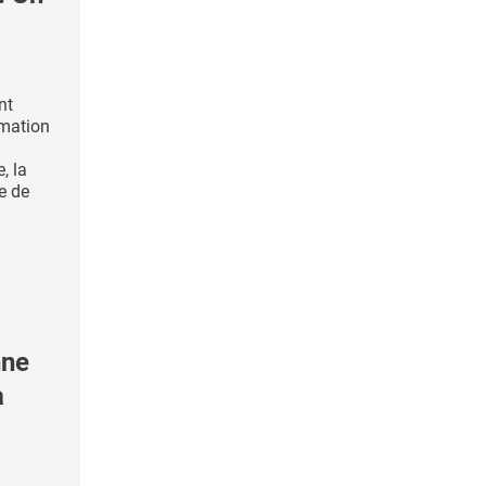
nt
rmation
, la
e de
nne
a