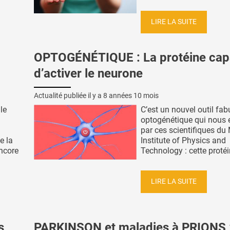
LIRE LA SUITE
OPTOGÉNÉTIQUE : La protéine cap
d’activer le neurone
Actualité publiée il y a
8 années 10 mois
le
C’est un nouvel outil fab
optogénétique qui nous e
par ces scientifiques d
e la
Institute of Physics and
ncore
Technology : cette protéin
LIRE LA SUITE
s
PARKINSON et maladies à PRIONS 