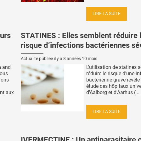
LIRE LA SUITE
ours
STATINES : Elles semblent réduire 
risque d’infections bactériennes sé
Actualité publiée il y a
8 années 10 mois
m and
L'utilisation de statines
nous
réduire le risque d'une in
ions
bactérienne grave révèle 
étude des hôpitaux unive
nt aux
d'Aalborg et d'Aarhus ( ...
LIRE LA SUITE
IVERMECTINE : Un antiparasitaire 