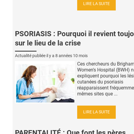
LIRE LA SUITE
PSORIASIS : Pourquoi il revient touj
sur le lieu de la crise
Actualité publiée il y a
8 années 10 mois
Ces chercheurs du Brigha
Women's Hospital (BWH) 
expliquent pourquoi les lés
cutanées du psoriasis
réapparaissent fréquemme
mêmes sites que ...
LIRE LA SUITE
PARENTALITÉ : Que font les pères