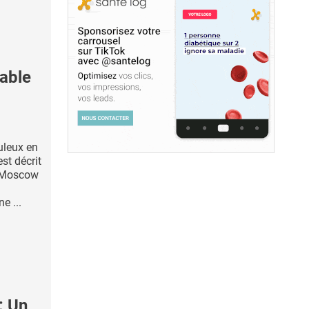
able
uleux en
st décrit
u Moscow
e ...
: Un