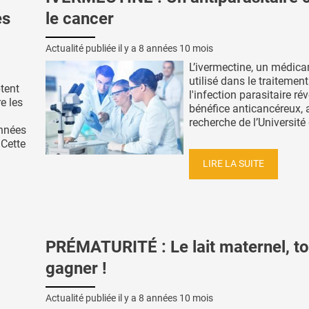
es
le cancer
Actualité publiée il y a
8 années 10 mois
L’ivermectine, un médic
utilisé dans le traitement
tent
l'infection parasitaire ré
e les
bénéfice anticancéreux, 
recherche de l’Université d
nnées
 Cette
LIRE LA SUITE
PRÉMATURITÉ : Le lait maternel, to
gagner !
Actualité publiée il y a
8 années 10 mois