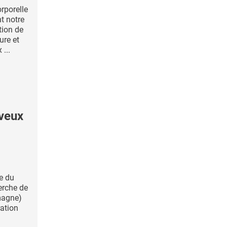
rporelle
t notre
tion de
ure et
...
veux
e du
erche de
emagne)
ration