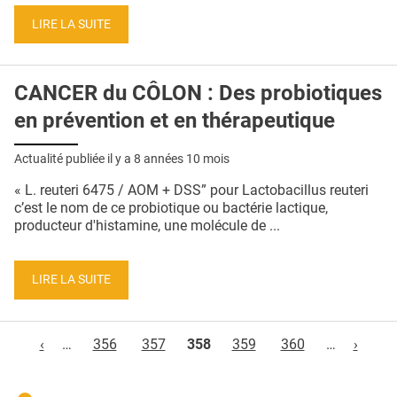
LIRE LA SUITE
CANCER du CÔLON : Des probiotiques
en prévention et en thérapeutique
Actualité publiée il y a
8 années 10 mois
« L. reuteri 6475 / AOM + DSS” pour Lactobacillus reuteri
c’est le nom de ce probiotique ou bactérie lactique,
producteur d'histamine, une molécule de ...
LIRE LA SUITE
Pages
‹
…
356
357
358
359
360
…
›