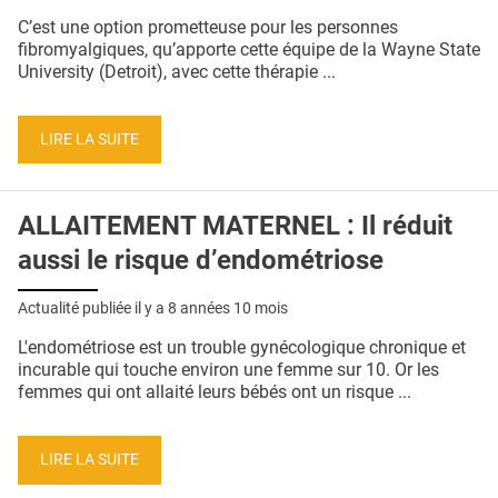
QUI SOMMES-NOUS ?
C’est une option prometteuse pour les personnes
fibromyalgiques, qu’apporte cette équipe de la Wayne State
PUBLICITÉ
University (Detroit), avec cette thérapie ...
CONDITIONS GÉNÉRALES
LIRE LA SUITE
CONTACT
CRÉDITS
ALLAITEMENT MATERNEL : Il réduit
aussi le risque d’endométriose
Actualité publiée il y a
8 années 10 mois
L'endométriose est un trouble gynécologique chronique et
incurable qui touche environ une femme sur 10. Or les
femmes qui ont allaité leurs bébés ont un risque ...
LIRE LA SUITE