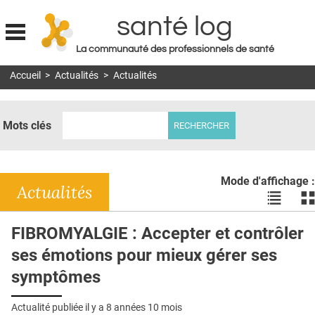
santé log
La communauté des professionnels de santé
Jump to navigation
Accueil
>
Actualités
>
Actualités
MON COMPTE
ABONNEMENT
Mots clés
S'ABONNER À LA REVUE SOIN À DOMICILE
ACTUS
Mode d'affichage :
DOSSIERS
Actualités
Voir
Vo
les
le
RÉSEAUX
actualité
ac
FIBROMYALGIE : Accepter et contrôler
en
en
E-REVUE SAD
ses émotions pour mieux gérer ses
liste
bl
THÉMA
symptômes
L'APP
Actualité publiée il y a
8 années 10 mois