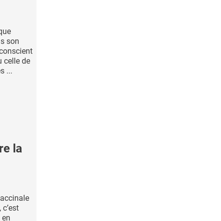
ique
ns son
nconscient
 celle de
 ...
e la
vaccinale
 c’est
s en