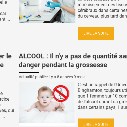
elle
rétrécissement des tissu
n
cérébraux dans certaines
 car
du cerveau plus tard dans
t ...
LIRE LA SUITE
r le
ALCOOL : Il n'y a pas de quantité s
le
danger pendant la grossesse
Actualité publiée il y a
8 années 9 mois
C’est un rappel de l’Unive
Binghamton, toujours uti
de
que 1 femme sur 10 c
ercice
de l’alcool durant sa gro
ur
dans certains pays, 1 sur 
ves, qui
...
LIRE LA SUITE