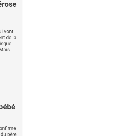
érose
ui vont
nt de la
risque
 Mais
 bébé
confirme
n du père