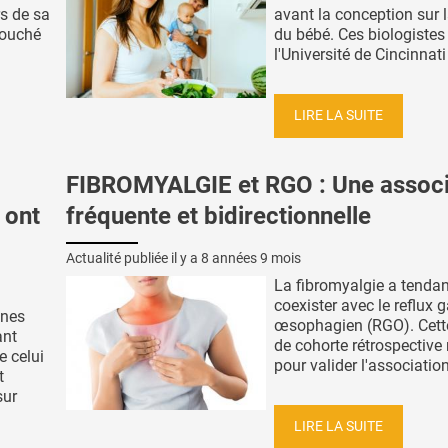
s de sa
avant la conception sur 
touché
du bébé. Ces biologistes
l'Université de Cincinnati 
LIRE LA SUITE
FIBROMYALGIE et RGO : Une associ
 ont
fréquente et bidirectionnelle
Actualité publiée il y a
8 années 9 mois
La fibromyalgie a tenda
coexister avec le reflux g
nnes
œsophagien (RGO). Cett
ant
de cohorte rétrospectiv
e celui
pour valider l'association 
t
sur
LIRE LA SUITE