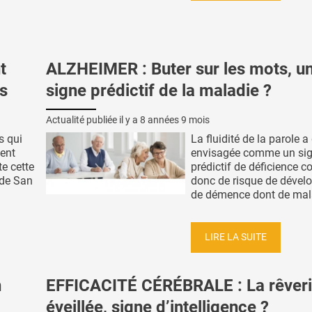
t
ALZHEIMER : Buter sur les mots, u
s
signe prédictif de la maladie ?
Actualité publiée il y a
8 années 9 mois
s qui
La fluidité de la parole a
ent
envisagée comme un si
e cette
prédictif de déficience co
 de San
donc de risque de déve
de démence dont de malad
LIRE LA SUITE
n
EFFICACITÉ CÉRÉBRALE : La rêver
éveillée, signe d’intelligence ?