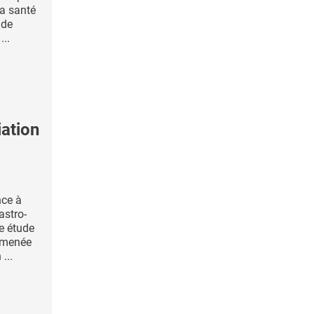
la santé
 de
...
ation
nce à
astro-
e étude
e menée
...