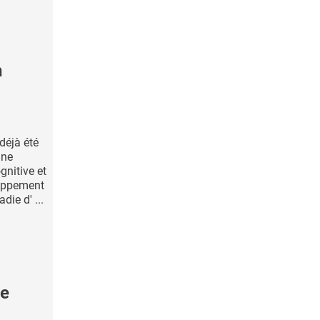
n
 déjà été
gne
gnitive et
loppement
ie d' ...
ie