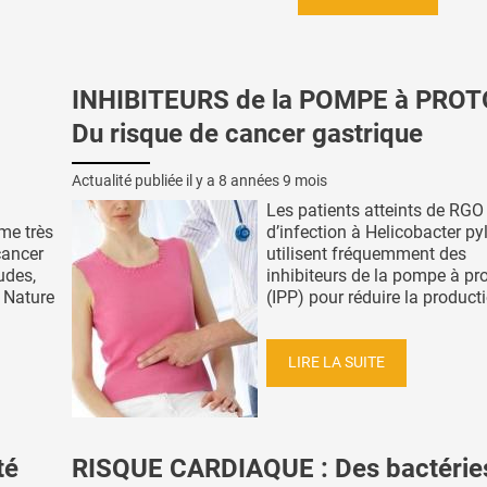
INHIBITEURS de la POMPE à PROT
Du risque de cancer gastrique
Actualité publiée il y a
8 années 9 mois
Les patients atteints de RGO
me très
d’infection à Helicobacter pyl
cancer
utilisent fréquemment des
udes,
inhibiteurs de la pompe à pr
 Nature
(IPP) pour réduire la producti
LIRE LA SUITE
té
RISQUE CARDIAQUE : Des bactérie