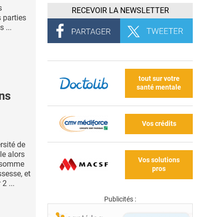
s
RECEVOIR LA NEWSLETTER
 parties
 ...
tout sur votre
santé mentale
ans
Vos crédits
rsité de
le alors
Vos solutions
onsomme
pros
ssesse, et
2 ...
Publicités :