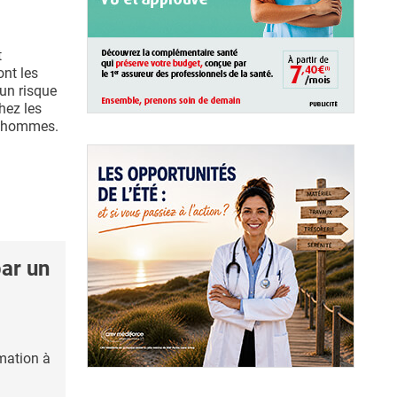
t
nt les
un risque
hez les
x hommes.
ar un
mation à