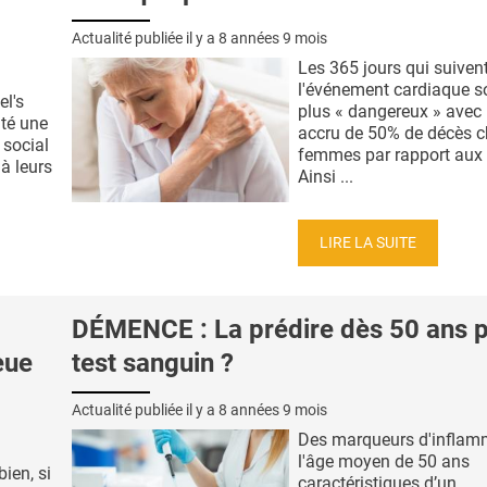
Actualité publiée il y a
8 années 9 mois
Les 365 jours qui suiven
l'événement cardiaque so
el's
plus « dangereux » avec 
uté une
accru de 50% de décès c
 social
femmes par rapport au
à leurs
Ainsi ...
LIRE LA SUITE
DÉMENCE : La prédire dès 50 ans p
eue
test sanguin ?
Actualité publiée il y a
8 années 9 mois
Des marqueurs d'inflam
l'âge moyen de 50 ans
ien, si
caractéristiques d’un