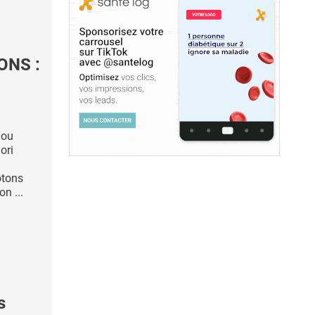
ONS :
 ou
ori
otons
on ...
s