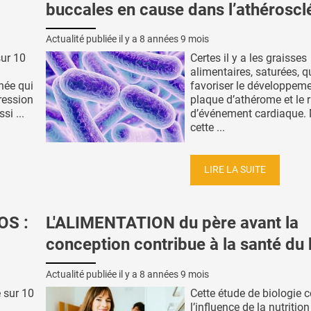
buccales en cause dans l’athéroscl
Actualité publiée il y a
8 années 9 mois
sur 10
Certes il y a les graisses
alimentaires, saturées, q
née qui
favoriser le développeme
ression
plaque d’athérome et le 
si ...
d’événement cardiaque.
cette ...
LIRE LA SUITE
S :
L'ALIMENTATION du père avant la
conception contribue à la santé du
Actualité publiée il y a
8 années 9 mois
 sur 10
Cette étude de biologie 
l’influence de la nutritio