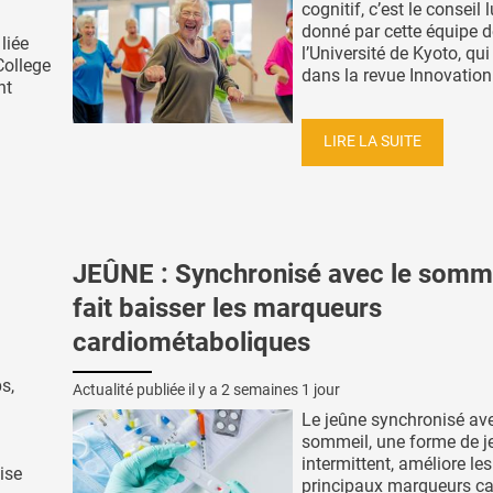
cognitif, c’est le conseil 
donné par cette équipe d
liée
l’Université de Kyoto, qu
College
dans la revue Innovation 
nt
LIRE LA SUITE
JEÛNE : Synchronisé avec le sommei
fait baisser les marqueurs
cardiométaboliques
s,
Actualité publiée il y a
2 semaines 1 jour
Le jeûne synchronisé ave
sommeil, une forme de j
intermittent, améliore les
ise
principaux marqueurs c