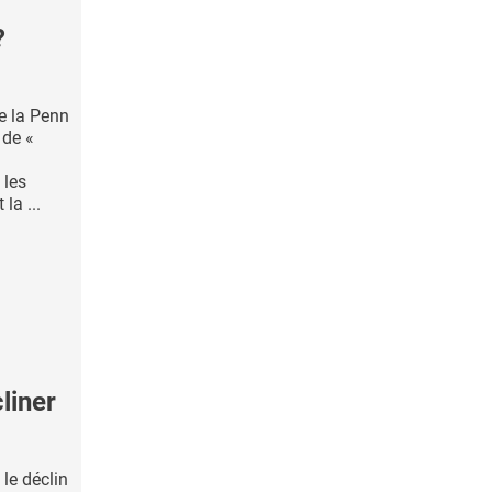
?
e la Penn
 de «
 les
la ...
liner
 le déclin