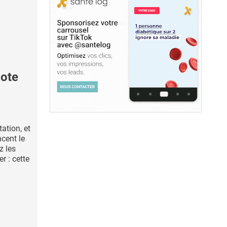
iote
ation, et
ncent le
z les
r : cette