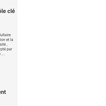
le clé
llaire
on et la
ité ,
ypté par
...
ent