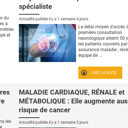
spécialiste
on du
Actualité publiée il y a
1 semaine 4 jours
es à
Le délai moyen d'accès 
amètres
première consultation
ppé et
neurologique atteint 50 
les patients couverts pa
assurance maladie , révè
équipe de ...
LIRE LA SUITE
res
MALADIE CARDIAQUE, RÉNALE et
re
MÉTABOLIQUE : Elle augmente auss
risque de cancer
ns les
Actualité publiée il y a
1 semaine 5 jours
e