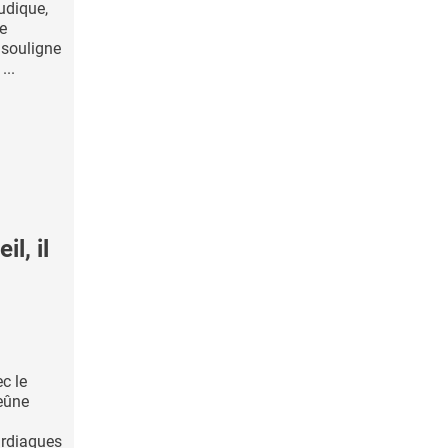
ludique,
e
i souligne
...
l, il
c le
eûne
ardiaques