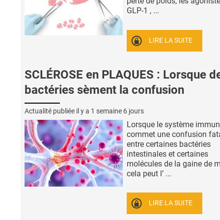
perte de poids, les agonist
GLP-1 , ...
LIRE LA SUITE
SCLÉROSE en PLAQUES : Lorsque d
bactéries sèment la confusion
Actualité publiée il y a
1 semaine 6 jours
Lorsque le système immuni
commet une confusion fat
entre certaines bactéries
intestinales et certaines
molécules de la gaine de m
cela peut l’ ...
LIRE LA SUITE