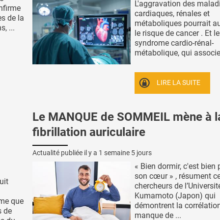
L'aggravation des malad
nfirme
cardiaques, rénales et
s de la
métaboliques pourrait 
, ...
le risque de cancer . Et le
syndrome cardio-rénal-
métabolique, qui associe 
LIRE LA SUITE
Le MANQUE de SOMMEIL mène à l
fibrillation auriculaire
Actualité publiée il y a
1 semaine 5 jours
« Bien dormir, c'est bien 
son cœur » , résument c
uit
chercheurs de l’Universit
Kumamoto (Japon) qui
rme que
démontrent la corrélation
s de
manque de ...