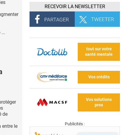
ies
RECEVOIR LA NEWSLETTER
augmenter
...
tout sur votre
santé mentale
a
Vos crédits
Vos solutions
protéger
pros
es
é de
Publicités :
 entre le