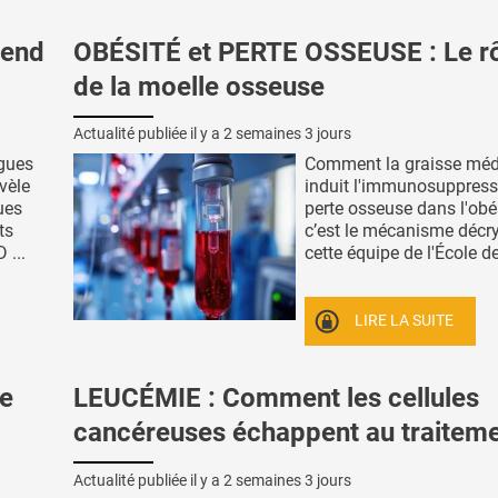
pend
OBÉSITÉ et PERTE OSSEUSE : Le rô
de la moelle osseuse
Actualité publiée il y a
2 semaines 3 jours
ogues
Comment la graisse médu
vèle
induit l'immunosuppressi
ues
perte osseuse dans l'obés
ts
c’est le mécanisme décr
 ...
cette équipe de l'École de 
LIRE LA SUITE
e
LEUCÉMIE : Comment les cellules
cancéreuses échappent au traitem
Actualité publiée il y a
2 semaines 3 jours