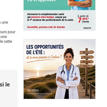
à une
jours pour
r une
le cette
i le