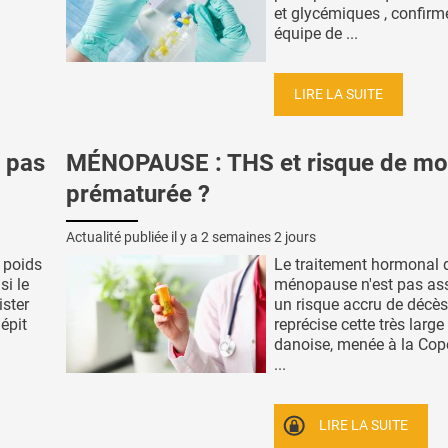
et glycémiques , confirm
équipe de ...
LIRE LA SUITE
e pas
MÉNOPAUSE : THS et risque de mor
prématurée ?
Actualité publiée il y a
2 semaines 2 jours
e poids
Le traitement hormonal d
si le
ménopause n'est pas as
ister
un risque accru de décès
épit
reprécise cette très large
danoise, menée à la Co
...
LIRE LA SUITE