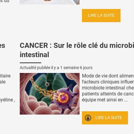
es du
LIRE LA SUITE
es
CANCER : Sur le rôle clé du microb
intestinal
Actualité publiée il y a
1 semaine 6 jours
taire
Mode de vie dont aliment
ale
facteurs cliniques influe
microbiote intestinal che
patients atteints de cance
yéline ,
équipe met ainsi en ...
LIRE LA SUITE