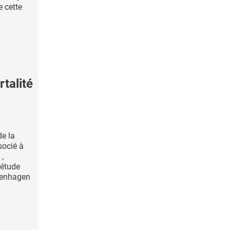
e cette
talité
e la
socié à
 ,
 étude
penhagen