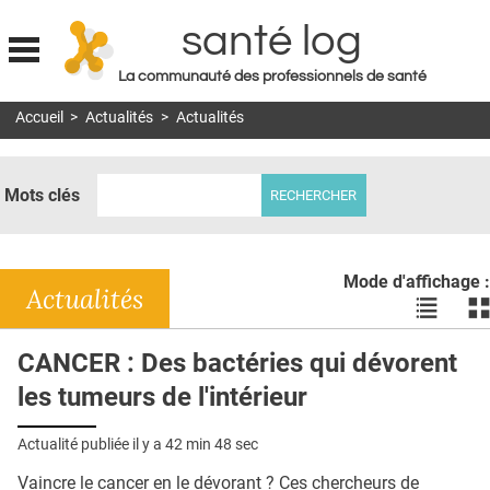
santé log
La communauté des professionnels de santé
Jump to navigation
Accueil
>
Actualités
>
Actualités
MON COMPTE
ABONNEMENT
Mots clés
S'ABONNER À LA REVUE SOIN À DOMICILE
ACTUS
Mode d'affichage :
DOSSIERS
Actualités
Voir
Vo
les
le
RÉSEAUX
actualité
ac
CANCER : Des bactéries qui dévorent
en
en
E-REVUE SAD
les tumeurs de l'intérieur
liste
bl
THÉMA
Actualité publiée il y a
42 min 48 sec
L'APP
Vaincre le cancer en le dévorant ? Ces chercheurs de