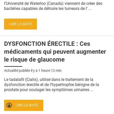
QUI SOMMES-NOUS ?
l’Université de Waterloo (Canada) viennent de créer des
bactéries capables de détruire les tumeurs de l' ...
PUBLICITÉ
CONDITIONS GÉNÉRALES
LIRE LA SUITE
CONTACT
DYSFONCTION ÉRECTILE : Ces
CRÉDITS
médicaments qui peuvent augmenter
le risque de glaucome
Actualité publiée il y a
1 heure 12 min
Le tadalafil (Cialis), utilisé dans le traitement de la
dysfonction érectile et de l'hypertrophie bénigne de la
prostate pour soulager les symptômes urinaires ...
LIRE LA SUITE