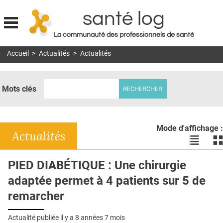
santé log
La communauté des professionnels de santé
Jump to navigation
Accueil
>
Actualités
>
Actualités
MON COMPTE
ABONNEMENT
Mots clés
S'ABONNER À LA REVUE SOIN À DOMICILE
ACTUS
Mode d'affichage :
DOSSIERS
Actualités
Voir
Vo
les
le
RÉSEAUX
actualité
ac
PIED DIABÉTIQUE : Une chirurgie
en
en
E-REVUE SAD
adaptée permet à 4 patients sur 5 de
liste
bl
THÉMA
remarcher
L'APP
Actualité publiée il y a
8 années 7 mois