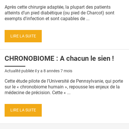
QUI SOMMES-NOUS ?
Après cette chirurgie adaptée, la plupart des patients
atteints d’un pied diabétique (ou pied de Charcot) sont
PUBLICITÉ
exempts d'infection et sont capables de ...
CONDITIONS GÉNÉRALES
LIRE LA SUITE
CONTACT
CRÉDITS
CHRONOBIOME : A chacun le sien !
Actualité publiée il y a
8 années 7 mois
Cette étude pilote de l'Université de Pennsylvanie, qui porte
sur le « chronobiome humain », repousse les enjeux de la
médecine de précision. Cette « ...
LIRE LA SUITE