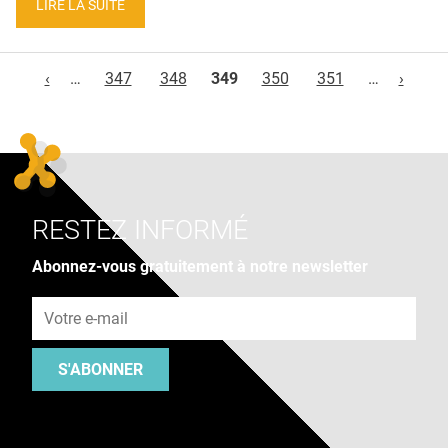
LIRE LA SUITE
Pages
‹
…
347
348
349
350
351
…
›
RESTEZ INFORMÉ
Abonnez-vous gratuitement à notre newsletter
Adresse e-mail
S'ABONNER