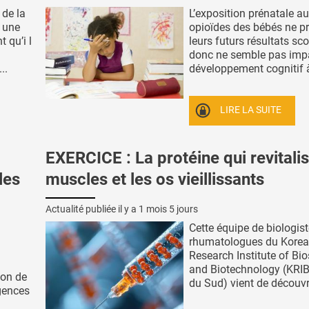
 de la
L’exposition prénatale a
 une
opioïdes des bébés ne pr
 qu’i l
leurs futurs résultats sco
donc ne semble pas impa
..
développement cognitif à 
LIRE LA SUITE
EXERCICE : La protéine qui revitalis
les
muscles et les os vieillissants
Actualité publiée il y a
1 mois 5 jours
Cette équipe de biologist
rhumatologues du Korea
Research Institute of Bi
and Biotechnology (KRIB
ion de
du Sud) vient de découvri
gences