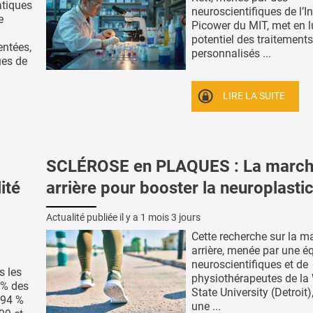
atiques
neuroscientifiques de l’In
e
Picower du MIT, met en l
potentiel des traitements
entées,
personnalisés ...
ues de
LIRE LA SUITE
SCLÉROSE en PLAQUES : La marc
ité
arrière pour booster la neuroplastic
Actualité publiée il y a
1 mois 3 jours
Cette recherche sur la m
arrière, menée par une é
neuroscientifiques et de
s les
physiothérapeutes de l
 % des
State University (Detroit
 94 %
une ...