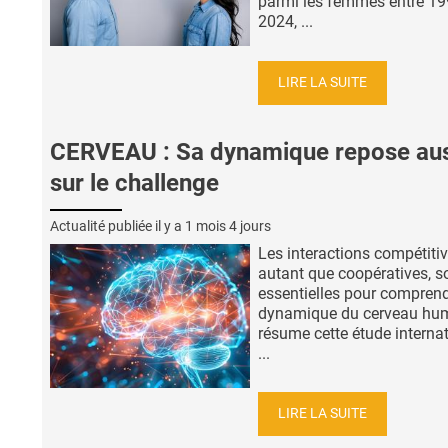
parmi les femmes entre 19
2024, ...
LIRE LA SUITE
CERVEAU : Sa dynamique repose aus
sur le challenge
Actualité publiée il y a
1 mois 4 jours
Les interactions compétitiv
autant que coopératives, s
essentielles pour comprend
dynamique du cerveau hum
résume cette étude interna
...
LIRE LA SUITE