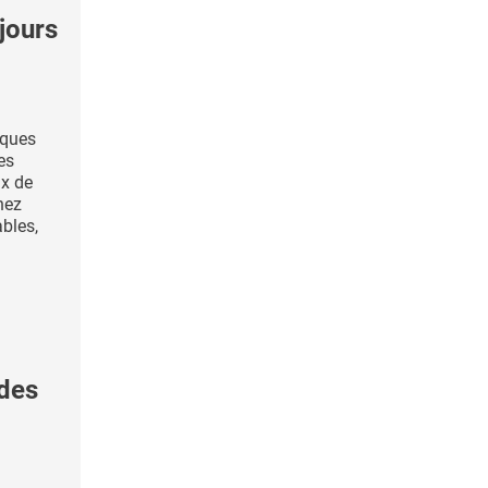
jours
iques
es
ux de
hez
ables,
 des