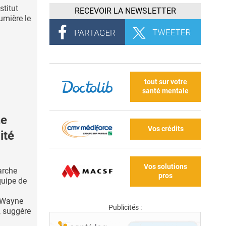
stitut
RECEVOIR LA NEWSLETTER
umière le
tout sur votre
santé mentale
he
Vos crédits
ité
Vos solutions
arche
pros
quipe de
a Wayne
Publicités :
), suggère