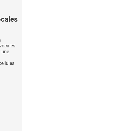
ocales
a
 vocales
r une
cellules