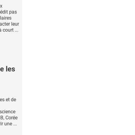
ux
édit pas
laires
cter leur
court ...
e les
es et de
oscience
B, Corée
r une ...