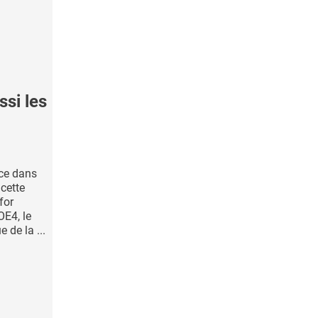
si les
ce dans
 cette
for
OE4, le
 de la ...