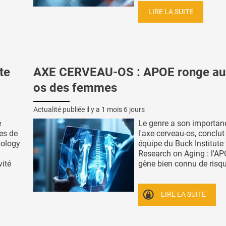
LIRE LA SUITE
te
AXE CERVEAU-OS : APOE ronge aus
os des femmes
Actualité publiée il y a
1 mois 6 jours
e
Le genre a son importan
es de
l'axe cerveau-os, conclut
nology
équipe du Buck Institute 
Research on Aging : l'AP
vité
gène bien connu de risque
LIRE LA SUITE