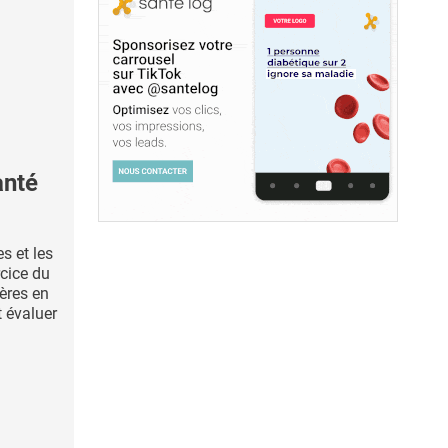
anté
s et les
rcice du
ières en
t évaluer