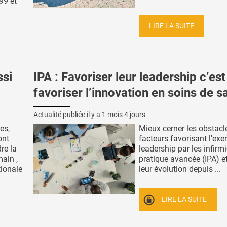
99 et
LIRE LA SUITE
si
IPA : Favoriser leur leadership c’est
favoriser l’innovation en soins de s
Actualité publiée il y a
1 mois 4 jours
es,
Mieux cerner les obstacle
ont
facteurs favorisant l'exe
re la
leadership par les infirm
ain ,
pratique avancée (IPA) e
tionale
leur évolution depuis ...
LIRE LA SUITE