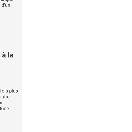
s d'un
 à la
fois plus
autre
ur
étude