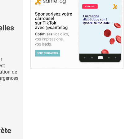
elles
ur
est
ation de
urgences
s
ète