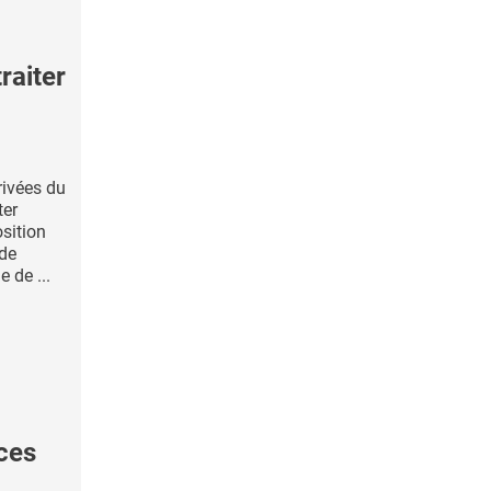
raiter
rivées du
ter
osition
 de
e de ...
ces