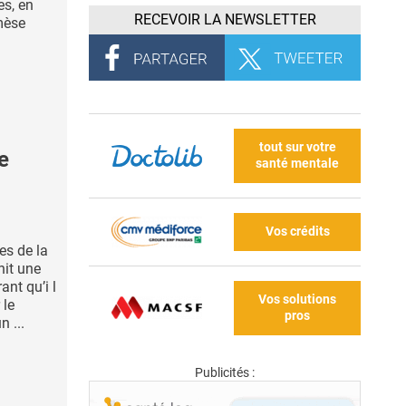
es, en
RECEVOIR LA NEWSLETTER
émèse
tout sur votre
e
santé mentale
Vos crédits
es de la
hit une
nt qu’i l
Vos solutions
 le
pros
n ...
Publicités :