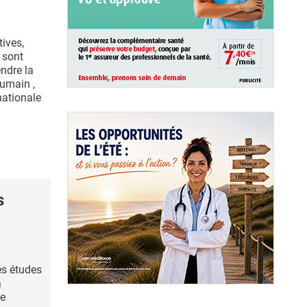
tives,
 sont
ndre la
umain ,
nationale
s
es études
a
de