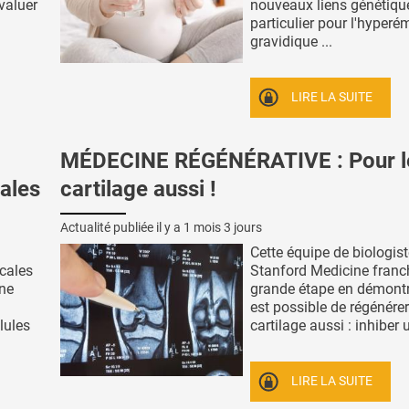
valuer
nouveaux liens génétiqu
particulier pour l'hyper
gravidique ...
LIRE LA SUITE
MÉDECINE RÉGÉNÉRATIVE : Pour l
cales
cartilage aussi !
Actualité publiée il y a
1 mois 3 jours
Cette équipe de biologist
cales
Stanford Medicine franc
une
grande étape en démontra
est possible de régénérer
llules
cartilage aussi : inhiber u
LIRE LA SUITE