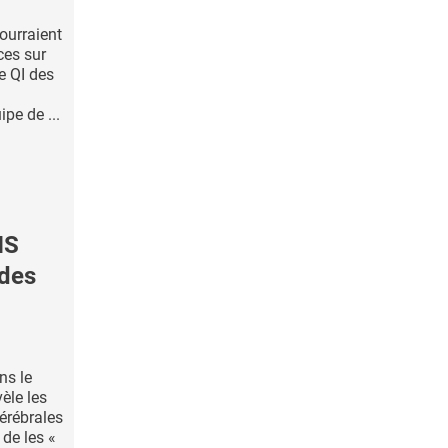
ourraient
ces sur
le QI des
pe de ...
NS
 des
ns le
èle les
cérébrales
 de les «