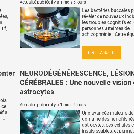
Actualité publiée il y a
1 mois 6 jours
a
Les bactéries buccales p
ées,
révéler de nouveaux indi
un
les troubles cognitifs et 
tif,
personnes atteintes de
schizophrénie . Cette équi
LIRE LA SUITE
onter
NEURODÉGÉNÉRESCENCE, LÉSIO
CÉRÉBRALES : Une nouvelle vision
astrocytes
nois
Actualité publiée il y a
1 mois 6 jours
ice
éfis
Une avancée majeure da
...
domaine des nanofils rév
astrocytes, ces cellules 
insaisissables, et permet