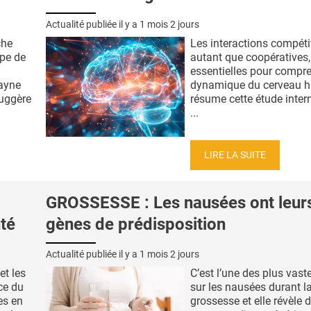
Actualité publiée il y a
1 mois 2 jours
che
Les interactions compéti
ipe de
autant que coopératives,
essentielles pour compre
ayne
dynamique du cerveau h
suggère
résume cette étude inter
...
LIRE LA SUITE
GROSSESSE : Les nausées ont leur
nté
gènes de prédisposition
Actualité publiée il y a
1 mois 2 jours
et les
C’est l’une des plus vast
ice du
sur les nausées durant l
es en
grossesse et elle révèle 