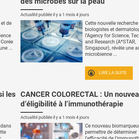
des microbes sur la peau
Actualité publiée il y a
1 mois 4 jours
 et de
Cette nouvelle recherche
biologistes et dermatol
ience
l’Agency for Science, Te
 Corée
and Research (A*STAR,
ne ...
Singapour), révèle une ac
microbienne ...
LIRE LA SUITE
i les
CANCER COLORECTAL : Un nouveau
d’éligibilité à l’immunothérapie
Actualité publiée il y a
1 mois 4 jours
 dans
Ce nouveau biomarqueu
tte
permettre de déterminer
r
l'efficacité de l'immunot