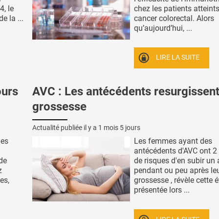
, le
chez les patients atteint
e la ...
cancer colorectal. Alors
qu’aujourd’hui, ...
LIRE LA SUITE
ours
AVC : Les antécédents resurgissent
grossesse
Actualité publiée il y a
1 mois 5 jours
ues
Les femmes ayant des
antécédents d'AVC ont 2 
 de
de risques d'en subir un 
z
pendant ou peu après le
es,
grossesse , révèle cette 
présentée lors ...