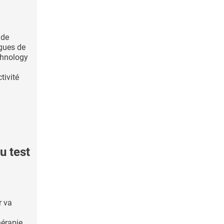
 de
ogues de
chnology
tivité
 test
r va
hérapie