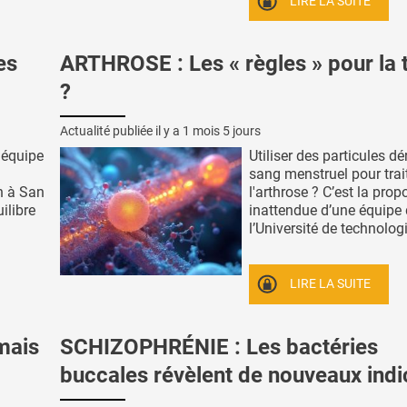
LIRE LA SUITE
es
ARTHROSE : Les « règles » pour la t
?
Actualité publiée il y a
1 mois 5 jours
 équipe
Utiliser des particules dé
sang menstruel pour trai
h à San
l'arthrose ? C’est la prop
ilibre
inattendue d’une équipe
l’Université de technologi
LIRE LA SUITE
mais
SCHIZOPHRÉNIE : Les bactéries
buccales révèlent de nouveaux indi