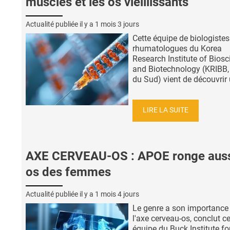
muscles et les os vieillissants
Actualité publiée il y a
1 mois 3 jours
Cette équipe de biologistes
rhumatologues du Korea
Research Institute of Biosc
and Biotechnology (KRIBB,
du Sud) vient de découvrir u
LIRE LA SUITE
AXE CERVEAU-OS : APOE ronge auss
os des femmes
Actualité publiée il y a
1 mois 4 jours
Le genre a son importance
l'axe cerveau-os, conclut ce
équipe du Buck Institute fo