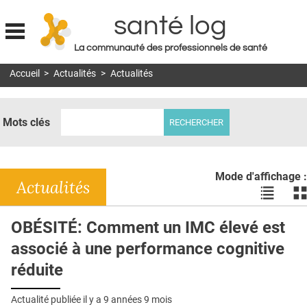
santé log
La communauté des professionnels de santé
Jump to navigation
Accueil
>
Actualités
>
Actualités
MON COMPTE
ABONNEMENT
Mots clés
S'ABONNER À LA REVUE SOIN À DOMICILE
ACTUS
Mode d'affichage :
DOSSIERS
Actualités
Voir
Vo
les
le
RÉSEAUX
actualité
ac
OBÉSITÉ: Comment un IMC élevé est
en
en
E-REVUE SAD
associé à une performance cognitive
liste
bl
THÉMA
réduite
L'APP
Actualité publiée il y a
9 années 9 mois