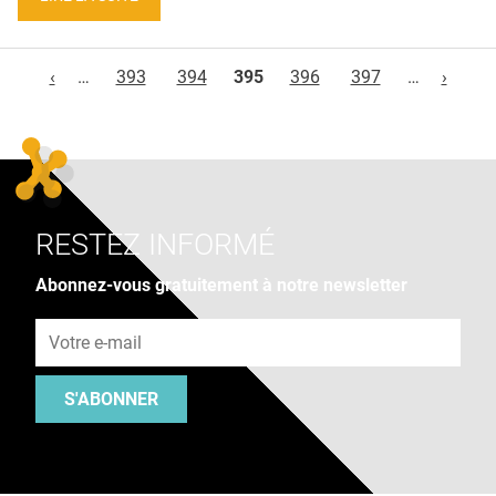
Pages
‹
…
393
394
395
396
397
…
›
RESTEZ INFORMÉ
Abonnez-vous gratuitement à notre newsletter
Adresse e-mail
S'ABONNER