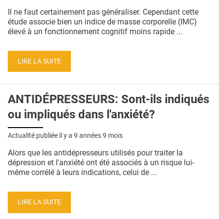
QUI SOMMES-NOUS ?
Il ne faut certainement pas généraliser. Cependant cette
étude associe bien un indice de masse corporelle (IMC)
PUBLICITÉ
élevé à un fonctionnement cognitif moins rapide ...
CONDITIONS GÉNÉRALES
LIRE LA SUITE
CONTACT
CRÉDITS
ANTIDÉPRESSEURS: Sont-ils indiqués
ou impliqués dans l'anxiété?
Actualité publiée il y a
9 années 9 mois
Alors que les antidépresseurs utilisés pour traiter la
dépression et l'anxiété ont été associés à un risque lui-
même corrélé à leurs indications, celui de ...
LIRE LA SUITE