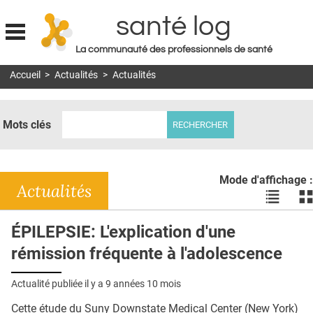
santé log
La communauté des professionnels de santé
Jump to navigation
Accueil
>
Actualités
>
Actualités
MON COMPTE
ABONNEMENT
Mots clés
S'ABONNER À LA REVUE SOIN À DOMICILE
ACTUS
Mode d'affichage :
DOSSIERS
Actualités
Voir
Vo
les
le
RÉSEAUX
actualité
ac
ÉPILEPSIE: L'explication d'une
en
en
E-REVUE SAD
rémission fréquente à l'adolescence
liste
bl
THÉMA
Actualité publiée il y a
9 années 10 mois
L'APP
Cette étude du Suny Downstate Medical Center (New York)