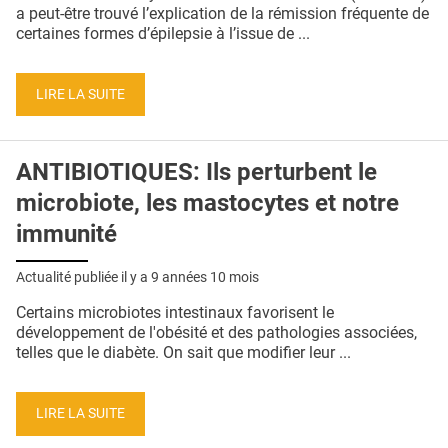
QUI SOMMES-NOUS ?
a peut-être trouvé l’explication de la rémission fréquente de
certaines formes d’épilepsie à l’issue de ...
PUBLICITÉ
CONDITIONS GÉNÉRALES
LIRE LA SUITE
CONTACT
ANTIBIOTIQUES: Ils perturbent le
CRÉDITS
microbiote, les mastocytes et notre
immunité
Actualité publiée il y a
9 années 10 mois
Certains microbiotes intestinaux favorisent le
développement de l'obésité et des pathologies associées,
telles que le diabète. On sait que modifier leur ...
LIRE LA SUITE