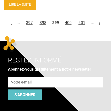
LIRE LA SUITE
Pages
‹
…
397
398
399
400
401
…
›
RESTEZ INFORMÉ
Abonnez-vous gratuitement à notre newsletter
Adresse e-mail
S'ABONNER