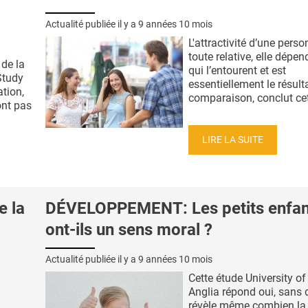
Actualité publiée il y a
9 années 10 mois
L'attractivité d’une perso
toute relative, elle dépe
de la
qui l’entourent et est
Study
essentiellement le résult
ation,
comparaison, conclut cett
ont pas
LIRE LA SUITE
e la
DÉVELOPPEMENT: Les petits enfan
ont-ils un sens moral ?
Actualité publiée il y a
9 années 10 mois
Cette étude University of
Anglia répond oui, sans 
révèle même combien la