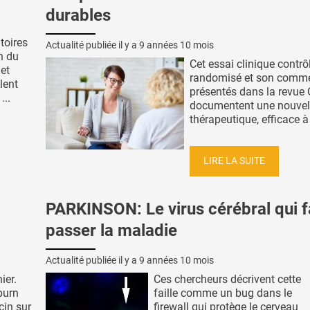
durables
itoires
Actualité publiée il y a
9 années 10 mois
n du
Cet essai clinique contrô
 et
randomisé et son comme
lent
présentés dans la revue 
...
documentent une nouvel
thérapeutique, efficace à l
LIRE LA SUITE
PARKINSON: Le virus cérébral qui f
passer la maladie
Actualité publiée il y a
9 années 10 mois
ier.
Ces chercheurs décrivent cette
burn
faille comme un bug dans le
cin sur
firewall qui protège le cerveau