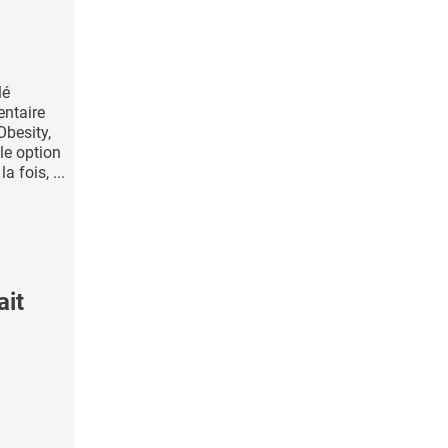
lé
ntaire
Obesity,
le option
a fois, ...
ait