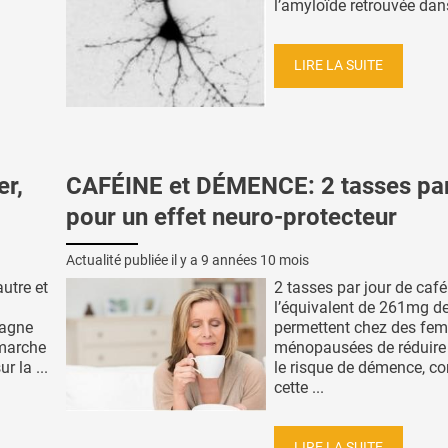
l’amyloïde retrouvée dans
LIRE LA SUITE
r,
CAFÉINE et DÉMENCE: 2 tasses par
pour un effet neuro-protecteur
Actualité publiée il y a
9 années 10 mois
autre et
2 tasses par jour de café
l’équivalent de 261mg de
pagne
permettent chez des fe
 marche
ménopausées de réduire
 la ...
le risque de démence, co
cette ...
LIRE LA SUITE