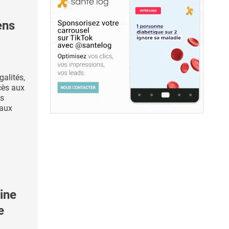
ens
galités,
cès aux
es
 aux
ine
e