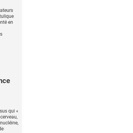
lateurs
tulique
nté en
es
nce
sus qui «
 cerveau,
ynucléine,
de