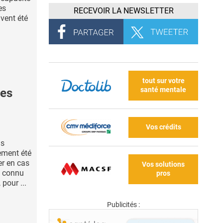
es
RECEVOIR LA NEWSLETTER
vent été
tout sur votre
santé mentale
des
Vos crédits
ns
ement été
er en cas
Vos solutions
a connu
pros
 pour ...
Publicités :