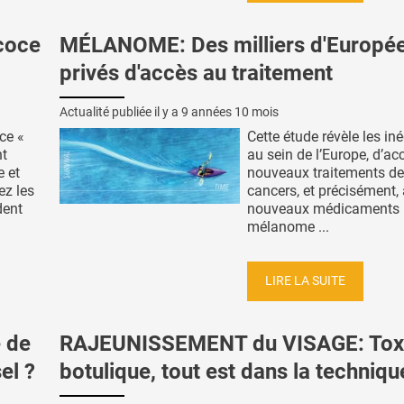
coce
MÉLANOME: Des milliers d'Europé
privés d'accès au traitement
Actualité publiée il y a
9 années 10 mois
ce «
Cette étude révèle les iné
nt
au sein de l’Europe, d’ac
 et
nouveaux traitements d
ez les
cancers, et précisément,
dent
nouveaux médicaments
mélanome ...
LIRE LA SUITE
 de
RAJEUNISSEMENT du VISAGE: Tox
el ?
botulique, tout est dans la techniqu