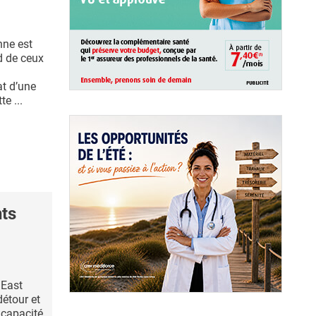
nne est
nd de ceux
at d’une
e ...
ts
 East
détour et
 capacité