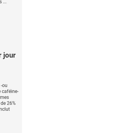
 ...
 jour
 -ou
 caféine-
mmes
 de 26%
nclut