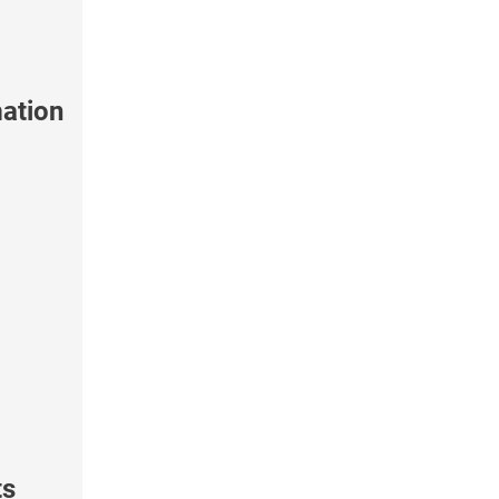
ation
ts