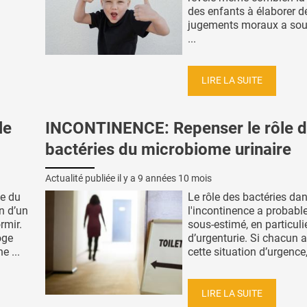
des enfants à élaborer d
jugements moraux a sou
...
LIRE LA SUITE
le
INCONTINENCE: Repenser le rôle 
bactéries du microbiome urinaire
Actualité publiée il y a
9 années 10 mois
te du
Le rôle des bactéries da
n d’un
l'incontinence a probabl
rmir.
sous-estimé, en particuli
oge
d’urgenturie. Si chacun 
e ...
cette situation d’urgence,
LIRE LA SUITE