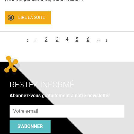
LIRE LA SUITE
Pages
‹
…
2
3
4
5
6
…
›
RESTEZ INFORMÉ
Abonnez-vous gratuitement à notre newsletter
Adresse e-mail
S'ABONNER