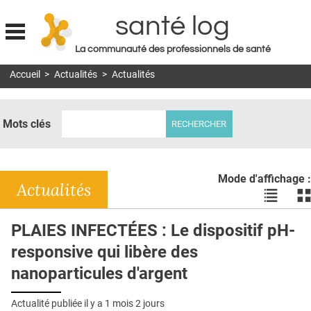
santé log
La communauté des professionnels de santé
Jump to navigation
Accueil
>
Actualités
>
Actualités
MON COMPTE
ABONNEMENT
Mots clés
S'ABONNER À LA REVUE SOIN À DOMICILE
ACTUS
Mode d'affichage :
DOSSIERS
Actualités
Voir
Vo
les
le
RÉSEAUX
actualité
ac
PLAIES INFECTÉES : Le dispositif pH-
en
en
E-REVUE SAD
responsive qui libère des
liste
bl
THÉMA
nanoparticules d'argent
L'APP
Actualité publiée il y a
1 mois 2 jours