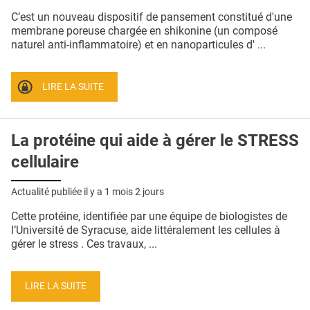
QUI SOMMES-NOUS ?
C’est un nouveau dispositif de pansement constitué d'une
membrane poreuse chargée en shikonine (un composé
PUBLICITÉ
naturel anti-inflammatoire) et en nanoparticules d' ...
CONDITIONS GÉNÉRALES
LIRE LA SUITE
CONTACT
CRÉDITS
La protéine qui aide à gérer le STRESS
cellulaire
Actualité publiée il y a
1 mois 2 jours
Cette protéine, identifiée par une équipe de biologistes de
l’Université de Syracuse, aide littéralement les cellules à
gérer le stress . Ces travaux, ...
LIRE LA SUITE