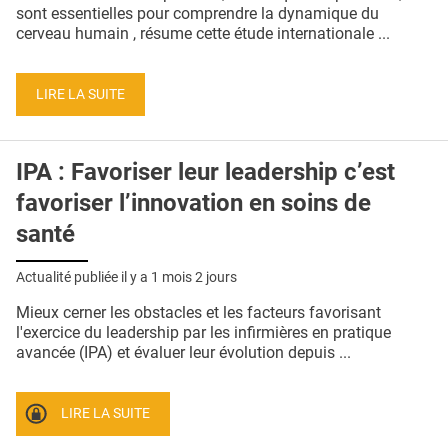
QUI SOMMES-NOUS ?
sont essentielles pour comprendre la dynamique du
cerveau humain , résume cette étude internationale ...
PUBLICITÉ
CONDITIONS GÉNÉRALES
LIRE LA SUITE
CONTACT
IPA : Favoriser leur leadership c’est
CRÉDITS
favoriser l’innovation en soins de
santé
Actualité publiée il y a
1 mois 2 jours
Mieux cerner les obstacles et les facteurs favorisant
l'exercice du leadership par les infirmières en pratique
avancée (IPA) et évaluer leur évolution depuis ...
LIRE LA SUITE