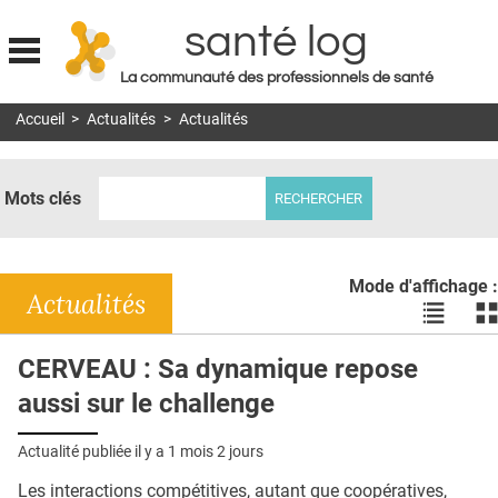
santé log
La communauté des professionnels de santé
Jump to navigation
Accueil
>
Actualités
>
Actualités
MON COMPTE
ABONNEMENT
Mots clés
S'ABONNER À LA REVUE SOIN À DOMICILE
ACTUS
Mode d'affichage :
DOSSIERS
Actualités
Voir
Vo
les
le
RÉSEAUX
actualité
ac
CERVEAU : Sa dynamique repose
en
en
E-REVUE SAD
aussi sur le challenge
liste
bl
THÉMA
Actualité publiée il y a
1 mois 2 jours
L'APP
Les interactions compétitives, autant que coopératives,