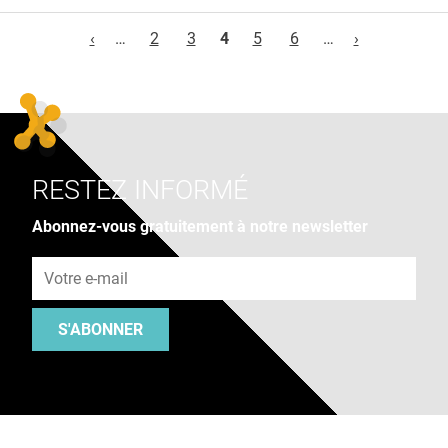
Pages
‹
…
2
3
4
5
6
…
›
RESTEZ INFORMÉ
Abonnez-vous gratuitement à notre newsletter
Adresse e-mail
S'ABONNER