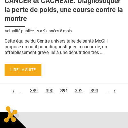
CANCER et CACHEXIE: Diagnostiquer
la perte de poids, une course contre la
montre
Actualité publiée il y a
9 années 8 mois
Cette équipe du Centre universitaire de santé McGill
propose un outil pour diagnostiquer la cachexie, un
affaiblissement grave, lié à une dénutrition très ...
LIRE LA SUITE
Pages
‹
…
389
390
391
392
393
…
›