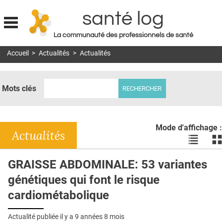
santé log
La communauté des professionnels de santé
Jump to navigation
Accueil
>
Actualités
>
Actualités
MON COMPTE
ABONNEMENT
Mots clés
S'ABONNER À LA REVUE SOIN À DOMICILE
ACTUS
Mode d'affichage :
DOSSIERS
Actualités
Voir
Vo
les
le
RÉSEAUX
actualité
ac
GRAISSE ABDOMINALE: 53 variantes
en
en
E-REVUE SAD
génétiques qui font le risque
liste
bl
THÉMA
cardiométabolique
L'APP
Actualité publiée il y a
9 années 8 mois