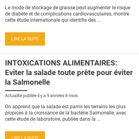
QUI SOMMES-NOUS ?
Le mode de stockage de graisse peut augmenter le risque
de diabète et de complications cardiovasculaires, montre
PUBLICITÉ
cette étude internationale qui identifie des ...
CONDITIONS GÉNÉRALES
LIRE LA SUITE
CONTACT
CRÉDITS
INTOXICATIONS ALIMENTAIRES:
Eviter la salade toute prête pour éviter
la Salmonelle
Actualité publiée il y a
9 années 8 mois
On apprend que la salade est parmi les terrains les plus
propices à la croissance de la bactérie Salmonelle, avec
cette étude de laboratoire, publiée dans la ...
LIRE LA SUITE