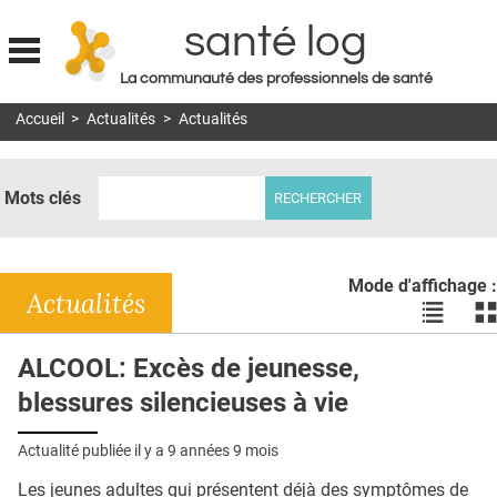
santé log
La communauté des professionnels de santé
Jump to navigation
Accueil
>
Actualités
>
Actualités
MON COMPTE
ABONNEMENT
Mots clés
S'ABONNER À LA REVUE SOIN À DOMICILE
ACTUS
Mode d'affichage :
DOSSIERS
Actualités
Voir
Vo
les
le
RÉSEAUX
actualité
ac
ALCOOL: Excès de jeunesse,
en
en
E-REVUE SAD
blessures silencieuses à vie
liste
bl
THÉMA
Actualité publiée il y a
9 années 9 mois
L'APP
Les jeunes adultes qui présentent déjà des symptômes de