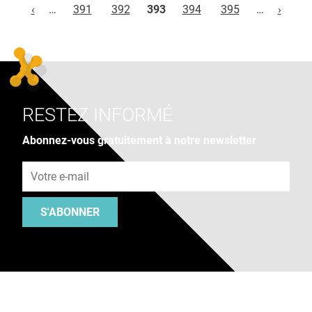
‹
…
391
392
393
394
395
…
›
RESTEZ INFORMÉ
Abonnez-vous gratuitement à notre newsletter
Adresse e-mail
S'ABONNER