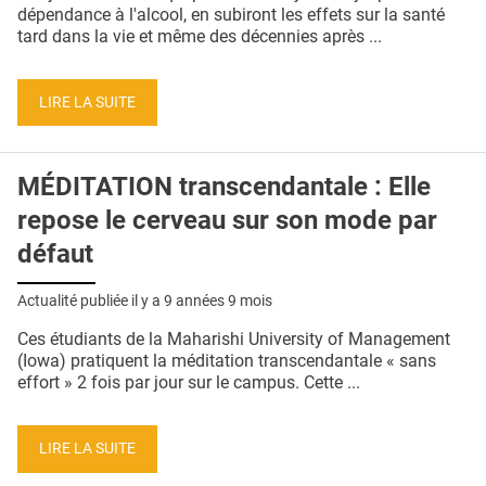
QUI SOMMES-NOUS ?
dépendance à l'alcool, en subiront les effets sur la santé
tard dans la vie et même des décennies après ...
PUBLICITÉ
CONDITIONS GÉNÉRALES
LIRE LA SUITE
CONTACT
MÉDITATION transcendantale : Elle
CRÉDITS
repose le cerveau sur son mode par
défaut
Actualité publiée il y a
9 années 9 mois
Ces étudiants de la Maharishi University of Management
(Iowa) pratiquent la méditation transcendantale « sans
effort » 2 fois par jour sur le campus. Cette ...
LIRE LA SUITE