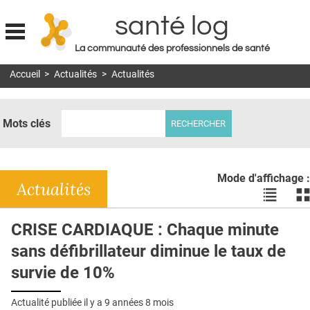
santé log
La communauté des professionnels de santé
Jump to navigation
Accueil
>
Actualités
>
Actualités
MON COMPTE
ABONNEMENT
Mots clés
S'ABONNER À LA REVUE SOIN À DOMICILE
ACTUS
Mode d'affichage :
DOSSIERS
Actualités
Voir
Vo
les
le
RÉSEAUX
actualité
ac
CRISE CARDIAQUE : Chaque minute
en
en
E-REVUE SAD
sans défibrillateur diminue le taux de
liste
bl
THÉMA
survie de 10%
L'APP
Actualité publiée il y a
9 années 8 mois