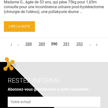
Madame G., âgée de 53 ans, qui pèse 75kg pour 1,65m
consulte pour une incontinence urinaire post-hystérectomie
(chirurgie de l’utérus), une pollakyurie diurne ...
LIRE LA SUITE
Pages
‹
…
388
389
390
391
392
…
›
RESTEZ INFORMÉ
Abonnez-vous gratuitement à notre newsletter
Adresse e-mail