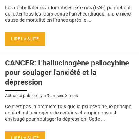
QUI SOMMES-NOUS ?
Les défibrillateurs automatisés externes (DAE) permettent
de lutter tous les jours contre l’arrêt cardiaque, la première
PUBLICITÉ
cause de mortalité en France après le ...
CONDITIONS GÉNÉRALES
LIRE LA SUITE
CONTACT
CRÉDITS
CANCER: L'hallucinogène psilocybine
pour soulager l'anxiété et la
dépression
Actualité publiée il y a
9 années 8 mois
Ce n’est pas la première fois que la psilocybine, le principe
actif et hallucinogène de certains champignons est
envisagé pour soulager la dépression. Cette ...
LIRE LA SUITE