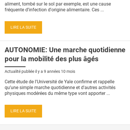
QUI SOMMES-NOUS ?
aliment, tombé sur le sol par exemple, est une cause
fréquente d’infection d'origine alimentaire. Ces ...
PUBLICITÉ
CONDITIONS GÉNÉRALES
LIRE LA SUITE
CONTACT
AUTONOMIE: Une marche quotidienne
CRÉDITS
pour la mobilité des plus âgés
Actualité publiée il y a
9 années 10 mois
Cette étude de l'Université de Yale confirme et rappelle
qu’une simple marche quotidienne et d'autres activités
physiques modérées du même type vont apporter ...
LIRE LA SUITE