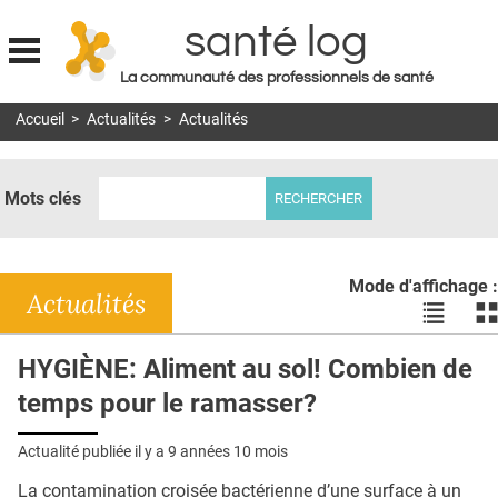
santé log
La communauté des professionnels de santé
Jump to navigation
Accueil
>
Actualités
>
Actualités
MON COMPTE
ABONNEMENT
Mots clés
S'ABONNER À LA REVUE SOIN À DOMICILE
ACTUS
Mode d'affichage :
DOSSIERS
Actualités
Voir
Vo
les
le
RÉSEAUX
actualité
ac
HYGIÈNE: Aliment au sol! Combien de
en
en
E-REVUE SAD
temps pour le ramasser?
liste
bl
THÉMA
Actualité publiée il y a
9 années 10 mois
L'APP
La contamination croisée bactérienne d’une surface à un