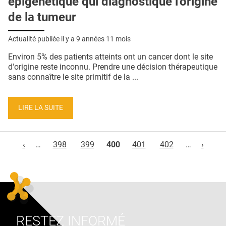
épigénétique qui diagnostique l'origine
de la tumeur
Actualité publiée il y a
9 années 11 mois
Environ 5% des patients atteints ont un cancer dont le site
d'origine reste inconnu. Prendre une décision thérapeutique
sans connaître le site primitif de la ...
LIRE LA SUITE
Pages
‹
…
398
399
400
401
402
…
›
RESTEZ INFORMÉ