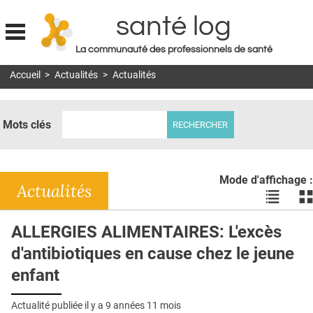
santé log
La communauté des professionnels de santé
Jump to navigation
Accueil
>
Actualités
>
Actualités
MON COMPTE
ABONNEMENT
Mots clés
S'ABONNER À LA REVUE SOIN À DOMICILE
ACTUS
Mode d'affichage :
DOSSIERS
Actualités
Voir
Vo
les
le
RÉSEAUX
actualité
ac
ALLERGIES ALIMENTAIRES: L'excès
en
en
E-REVUE SAD
d'antibiotiques en cause chez le jeune
liste
bl
THÉMA
enfant
L'APP
Actualité publiée il y a
9 années 11 mois