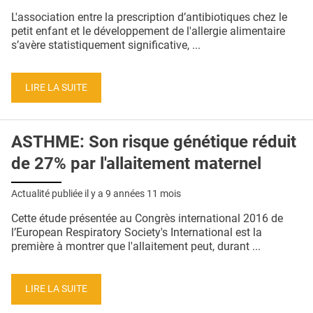
QUI SOMMES-NOUS ?
L'association entre la prescription d’antibiotiques chez le
petit enfant et le développement de l'allergie alimentaire
PUBLICITÉ
s’avère statistiquement significative, ...
CONDITIONS GÉNÉRALES
LIRE LA SUITE
CONTACT
CRÉDITS
ASTHME: Son risque génétique réduit
de 27% par l'allaitement maternel
Actualité publiée il y a
9 années 11 mois
Cette étude présentée au Congrès international 2016 de
l’European Respiratory Society's International est la
première à montrer que l'allaitement peut, durant ...
LIRE LA SUITE