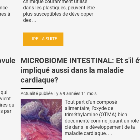
chimique couramment utilisé
ence
dans les plastiques, peuvent être
nes à
plus susceptibles de développer
des ...
LIRE LA SUITE
ovule
MICROBIOME INTESTINAL: Et s'il ét
impliqué aussi dans la maladie
cardiaque?
 qui
Actualité publiée il y a
9 années 11 mois
vient
Tout part d’un composé
ires qui
alimentaire, l’oxyde de
és par
triméthylamine (OTMA) bien
documenté comme jouant un rôle
clé dans le développement de la
maladie cardiaque. ...