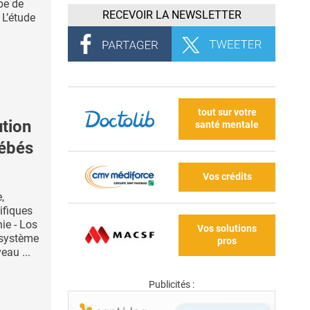
pe de
RECEVOIR LA NEWSLETTER
 L’étude
tout sur votre
tion
santé mentale
bébés
Vos crédits
,
ifiques
nie - Los
Vos solutions
 système
pros
eau ...
Publicités :