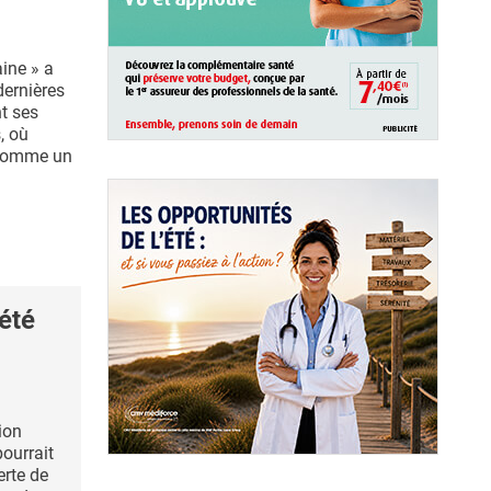
aine » a
dernières
t ses
, où
s comme un
été
ion
pourrait
erte de