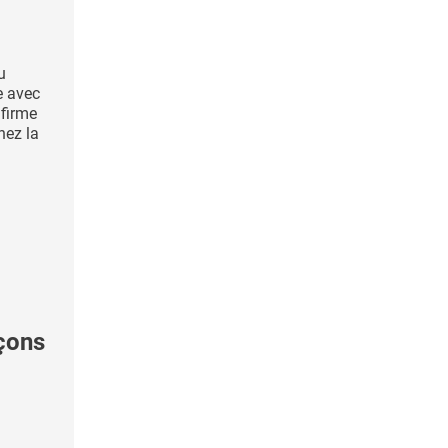
u
e avec
nfirme
hez la
rçons