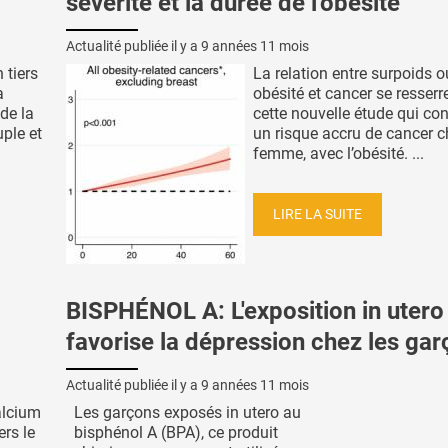
sévérité et la durée de l'obésité
Actualité publiée il y a
9 années 11 mois
 tiers
La relation entre surpoids o
a
obésité et cancer se resserr
 de la
cette nouvelle étude qui co
uple et
un risque accru de cancer c
femme, avec l’obésité. ...
LIRE LA SUITE
BISPHÉNOL A: L'exposition in utero
favorise la dépression chez les ga
Actualité publiée il y a
9 années 11 mois
alcium
Les garçons exposés in utero au
ers le
bisphénol A (BPA), ce produit