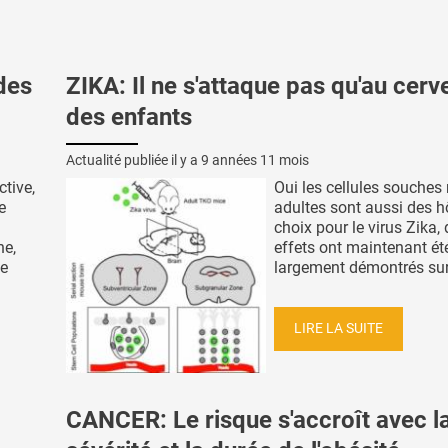
des
ZIKA: Il ne s'attaque pas qu'au cerv
des enfants
Actualité publiée il y a
9 années 11 mois
ctive,
Oui les cellules souches
e
adultes sont aussi des h
choix pour le virus Zika, 
ne,
effets ont maintenant ét
de
largement démontrés sur l
LIRE LA SUITE
CANCER: Le risque s'accroît avec l