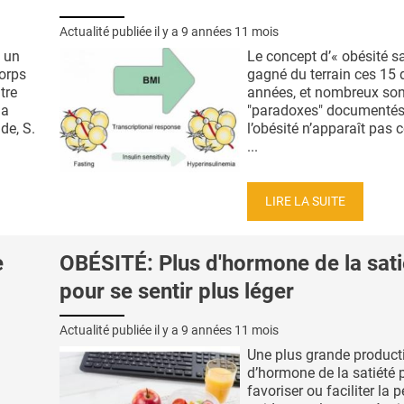
Actualité publiée il y a
9 années 11 mois
 un
Le concept d’« obésité s
orps
gagné du terrain ces 15 
tre
années, et nombreux son
la
"paradoxes" documentés
de, S.
l’obésité n’apparaît pa
...
LIRE LA SUITE
e
OBÉSITÉ: Plus d'hormone de la sati
pour se sentir plus léger
Actualité publiée il y a
9 années 11 mois
Une plus grande product
d’hormone de la satiété 
favoriser ou faciliter la p