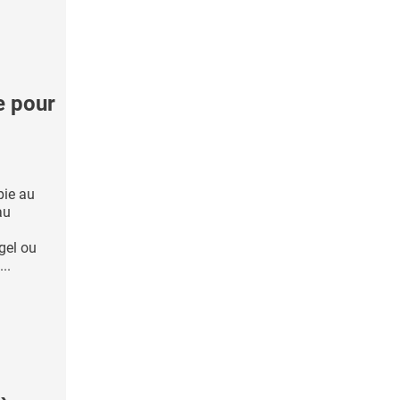
e pour
pie au
au
gel ou
..