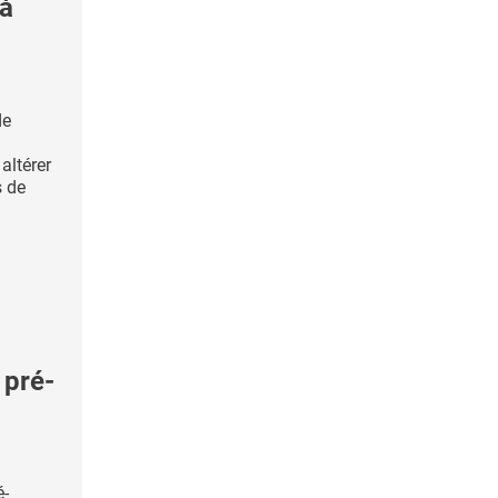
 à
de
altérer
s de
 pré-
é-