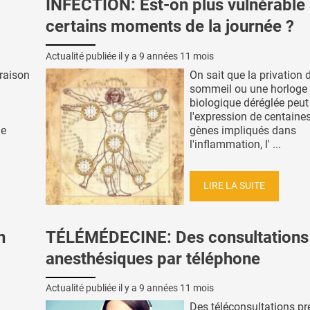
INFECTION: Est-on plus vulnérable
certains moments de la journée ?
Actualité publiée il y a
9 années 11 mois
 raison
On sait que la privation 
sommeil ou une horloge
biologique déréglée peut 
l'expression de centaine
le
gènes impliqués dans
l'inflammation, l' ...
LIRE LA SUITE
n
TÉLÉMÉDECINE: Des consultations
anesthésiques par téléphone
Actualité publiée il y a
9 années 11 mois
Des téléconsultations pr