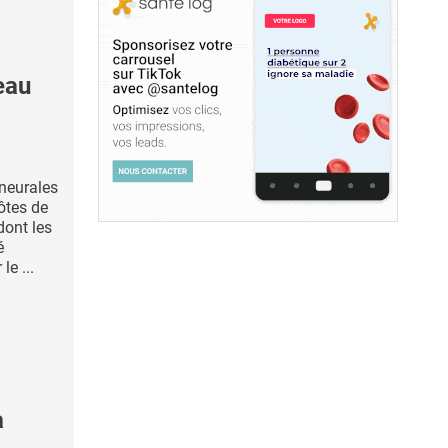
eau
 neurales
ôtes de
dont les
é
e ...
a