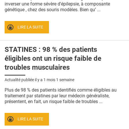
QUI SOMMES-NOUS ?
inverser une forme sévère d'épilepsie, à composante
génétique , chez des souris modèles. Bien qu’ ...
PUBLICITÉ
CONDITIONS GÉNÉRALES
LIRE LA SUITE
CONTACT
STATINES : 98 % des patients
CRÉDITS
éligibles ont un risque faible de
troubles musculaires
Actualité publiée il y a
1 mois 1 semaine
Plus de 98 % des patients identifiés comme éligibles au
traitement par statines par leur médecin généraliste,
présentent, en fait, un risque faible de troubles ...
LIRE LA SUITE