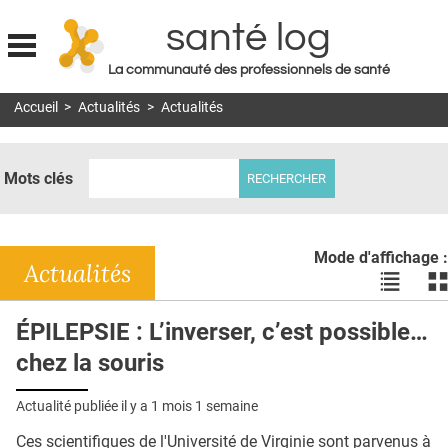
santé log
La communauté des professionnels de santé
Jump to navigation
Accueil
>
Actualités
>
Actualités
MON COMPTE
ABONNEMENT
Mots clés
S'ABONNER À LA REVUE SOIN À DOMICILE
ACTUS
Mode d'affichage :
DOSSIERS
Actualités
Voir
Vo
les
le
RÉSEAUX
actualité
ac
ÉPILEPSIE : L’inverser, c’est possible…
en
en
E-REVUE SAD
chez la souris
liste
bl
THÉMA
Actualité publiée il y a
1 mois 1 semaine
L'APP
Ces scientifiques de l'Université de Virginie sont parvenus à