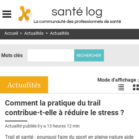
santé log
La communauté des professionnels de santé
Jump to navigation
Accueil
>
Actualités
>
Actualités
MON COMPTE
ABONNEMENT
Mots clés
S'ABONNER À LA REVUE SOIN À DOMICILE
ACTUS
Mode d'affichage :
DOSSIERS
Actualités
Voir
Vo
les
le
RÉSEAUX
actualité
ac
Comment la pratique du trail
en
en
E-REVUE SAD
contribue-t-elle à réduire le stress ?
liste
bl
THÉMA
Actualité publiée il y a
13 heures 12 min
L'APP
Trail et santé : pourquoi faire du sport en pleine nature aide