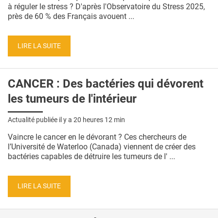
QUI SOMMES-NOUS ?
à réguler le stress ? D'après l'Observatoire du Stress 2025,
près de 60 % des Français avouent ...
PUBLICITÉ
CONDITIONS GÉNÉRALES
LIRE LA SUITE
CONTACT
CANCER : Des bactéries qui dévorent
CRÉDITS
les tumeurs de l'intérieur
Actualité publiée il y a
20 heures 12 min
Vaincre le cancer en le dévorant ? Ces chercheurs de
l’Université de Waterloo (Canada) viennent de créer des
bactéries capables de détruire les tumeurs de l' ...
LIRE LA SUITE