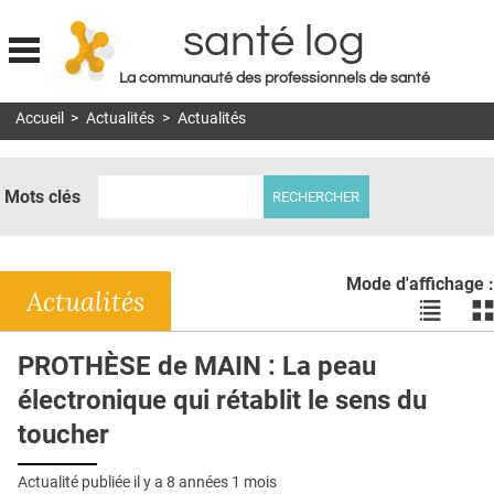
santé log
La communauté des professionnels de santé
Jump to navigation
Accueil
>
Actualités
>
Actualités
MON COMPTE
ABONNEMENT
Mots clés
S'ABONNER À LA REVUE SOIN À DOMICILE
ACTUS
Mode d'affichage :
DOSSIERS
Actualités
Voir
Vo
les
le
RÉSEAUX
actualité
ac
PROTHÈSE de MAIN : La peau
en
en
E-REVUE SAD
électronique qui rétablit le sens du
liste
bl
THÉMA
toucher
L'APP
Actualité publiée il y a
8 années 1 mois