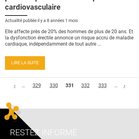
cardiovasculaire
Actualité publiée il y a
8 années 1 mois
Elle affecte près de 20% des hommes de plus de 20 ans. Et
la dysfonction érectile annonce un risque accru de maladie
cardiaque, indépendamment de tout autre ...
LIRE LA SUITE
Pages
‹
…
329
330
331
332
333
…
›
RESTEZ INFORMÉ