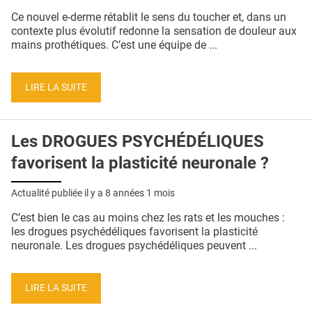
QUI SOMMES-NOUS ?
Ce nouvel e-derme rétablit le sens du toucher et, dans un
contexte plus évolutif redonne la sensation de douleur aux
PUBLICITÉ
mains prothétiques. C’est une équipe de ...
CONDITIONS GÉNÉRALES
LIRE LA SUITE
CONTACT
CRÉDITS
Les DROGUES PSYCHÉDÉLIQUES
favorisent la plasticité neuronale ?
Actualité publiée il y a
8 années 1 mois
C’est bien le cas au moins chez les rats et les mouches :
les drogues psychédéliques favorisent la plasticité
neuronale. Les drogues psychédéliques peuvent ...
LIRE LA SUITE