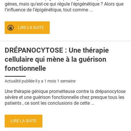
QUI SOMMES-NOUS ?
gènes, mais qu'est-ce qui régule l'épigénétique ? Alors que
l’influence de l’épigénétique, tout comme ...
PUBLICITÉ
CONDITIONS GÉNÉRALES
LIRE LA SUITE
CONTACT
DRÉPANOCYTOSE : Une thérapie
CRÉDITS
cellulaire qui mène à la guérison
fonctionnelle
Actualité publiée il y a
1 mois 1 semaine
Une thérapie génique prometteuse contre la drépanocytose
sévère et une guérison fonctionnelle chez presque tous les
patients , ce sont les conclusions de cette ...
LIRE LA SUITE