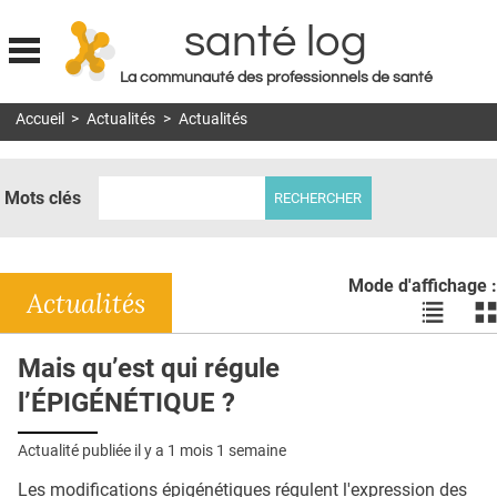
santé log
La communauté des professionnels de santé
Jump to navigation
Accueil
>
Actualités
>
Actualités
MON COMPTE
ABONNEMENT
Mots clés
S'ABONNER À LA REVUE SOIN À DOMICILE
ACTUS
Mode d'affichage :
DOSSIERS
Actualités
Voir
Vo
les
le
RÉSEAUX
actualité
ac
Mais qu’est qui régule
en
en
E-REVUE SAD
l’ÉPIGÉNÉTIQUE ?
liste
bl
THÉMA
Actualité publiée il y a
1 mois 1 semaine
L'APP
Les modifications épigénétiques régulent l'expression des