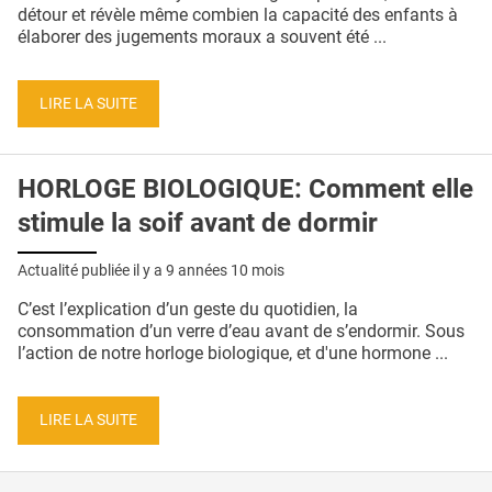
QUI SOMMES-NOUS ?
détour et révèle même combien la capacité des enfants à
élaborer des jugements moraux a souvent été ...
PUBLICITÉ
CONDITIONS GÉNÉRALES
LIRE LA SUITE
CONTACT
HORLOGE BIOLOGIQUE: Comment elle
CRÉDITS
stimule la soif avant de dormir
Actualité publiée il y a
9 années 10 mois
C’est l’explication d’un geste du quotidien, la
consommation d’un verre d’eau avant de s’endormir. Sous
l’action de notre horloge biologique, et d'une hormone ...
LIRE LA SUITE