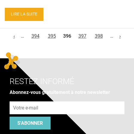
LIRE LA SUITE
Pages
‹
…
394
395
396
397
398
…
›
RESTEZ INFORMÉ
Abonnez-vous gratuitement à notre newsletter
Adresse e-mail
S'ABONNER