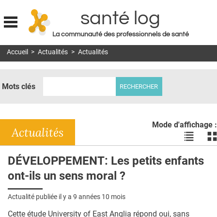
santé log
La communauté des professionnels de santé
Jump to navigation
Accueil
>
Actualités
>
Actualités
MON COMPTE
ABONNEMENT
Mots clés
S'ABONNER À LA REVUE SOIN À DOMICILE
ACTUS
Mode d'affichage :
DOSSIERS
Actualités
Voir
Vo
les
le
RÉSEAUX
actualité
ac
DÉVELOPPEMENT: Les petits enfants
en
en
E-REVUE SAD
ont-ils un sens moral ?
liste
bl
THÉMA
Actualité publiée il y a
9 années 10 mois
L'APP
Cette étude University of East Anglia répond oui, sans