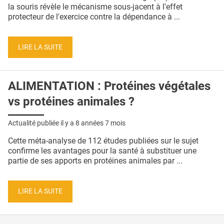
QUI SOMMES-NOUS ?
la souris révèle le mécanisme sous-jacent à l'effet
protecteur de l'exercice contre la dépendance à ...
PUBLICITÉ
CONDITIONS GÉNÉRALES
LIRE LA SUITE
CONTACT
ALIMENTATION : Protéines végétales
CRÉDITS
vs protéines animales ?
Actualité publiée il y a
8 années 7 mois
Cette méta-analyse de 112 études publiées sur le sujet
confirme les avantages pour la santé à substituer une
partie de ses apports en protéines animales par ...
LIRE LA SUITE