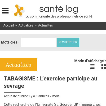
santé log
La communauté des professionnels de santé
Jump to navigation
Accueil
>
Actualités
>
Actualités
MON COMPTE
ABONNEMENT
Mots clés
S'ABONNER À LA REVUE SOIN À DOMICILE
ACTUS
Mode d'affichage :
DOSSIERS
Actualités
Voir
Vo
les
le
RÉSEAUX
actualité
ac
TABAGISME : L’exercice participe au
en
en
E-REVUE SAD
sevrage
liste
bl
THÉMA
Actualité publiée il y a
8 années 7 mois
L'APP
Cette recherche de l'Université St. George (UK) menée chez