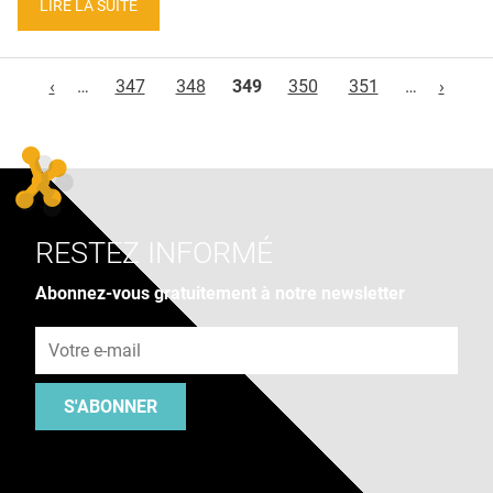
LIRE LA SUITE
Pages
‹
…
347
348
349
350
351
…
›
RESTEZ INFORMÉ
Abonnez-vous gratuitement à notre newsletter
Adresse e-mail
S'ABONNER