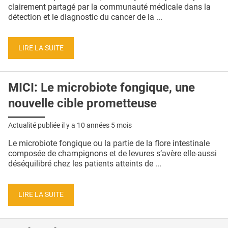
QUI SOMMES-NOUS ?
clairement partagé par la communauté médicale dans la
détection et le diagnostic du cancer de la ...
PUBLICITÉ
CONDITIONS GÉNÉRALES
LIRE LA SUITE
CONTACT
MICI: Le microbiote fongique, une
CRÉDITS
nouvelle cible prometteuse
Actualité publiée il y a
10 années 5 mois
Le microbiote fongique ou la partie de la flore intestinale
composée de champignons et de levures s’avère elle-aussi
déséquilibré chez les patients atteints de ...
LIRE LA SUITE