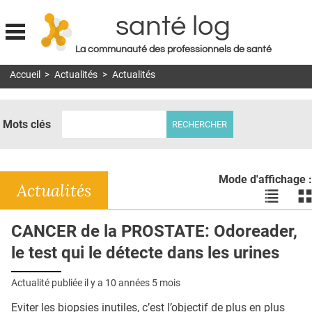
santé log
La communauté des professionnels de santé
Jump to navigation
Accueil
>
Actualités
>
Actualités
MON COMPTE
ABONNEMENT
Mots clés
S'ABONNER À LA REVUE SOIN À DOMICILE
ACTUS
Mode d'affichage :
DOSSIERS
Actualités
Voir
Vo
les
le
RÉSEAUX
actualité
ac
CANCER de la PROSTATE: Odoreader,
en
en
E-REVUE SAD
le test qui le détecte dans les urines
liste
bl
THÉMA
Actualité publiée il y a
10 années 5 mois
L'APP
Eviter les biopsies inutiles, c’est l’objectif de plus en plus