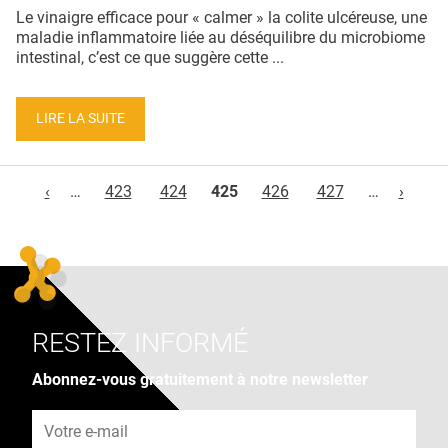
Le vinaigre efficace pour « calmer » la colite ulcéreuse, une
maladie inflammatoire liée au déséquilibre du microbiome
intestinal, c’est ce que suggère cette ...
LIRE LA SUITE
Pages
‹
…
423
424
425
426
427
…
›
RESTEZ INFORMÉ
Abonnez-vous gratuitement à notre newsletter
Adresse e-mail