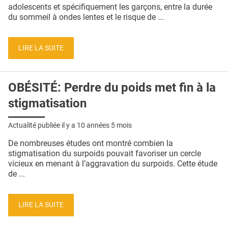
QUI SOMMES-NOUS ?
adolescents et spécifiquement les garçons, entre la durée
du sommeil à ondes lentes et le risque de ...
PUBLICITÉ
CONDITIONS GÉNÉRALES
LIRE LA SUITE
CONTACT
OBÉSITÉ: Perdre du poids met fin à la
CRÉDITS
stigmatisation
Actualité publiée il y a
10 années 5 mois
De nombreuses études ont montré combien la
stigmatisation du surpoids pouvait favoriser un cercle
vicieux en menant à l’aggravation du surpoids. Cette étude
de ...
LIRE LA SUITE