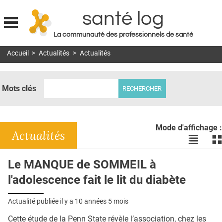
santé log
La communauté des professionnels de santé
Jump to navigation
Accueil
>
Actualités
>
Actualités
MON COMPTE
ABONNEMENT
Mots clés
S'ABONNER À LA REVUE SOIN À DOMICILE
ACTUS
Mode d'affichage :
DOSSIERS
Actualités
Voir
Vo
les
le
RÉSEAUX
actualité
ac
Le MANQUE de SOMMEIL à
en
en
E-REVUE SAD
l'adolescence fait le lit du diabète
liste
bl
THÉMA
Actualité publiée il y a
10 années 5 mois
L'APP
Cette étude de la Penn State révèle l’association, chez les