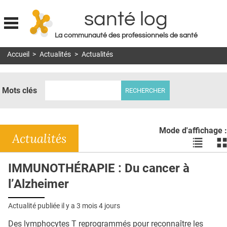
santé log
La communauté des professionnels de santé
Jump to navigation
Accueil
>
Actualités
>
Actualités
MON COMPTE
ABONNEMENT
Mots clés
S'ABONNER À LA REVUE SOIN À DOMICILE
ACTUS
Mode d'affichage :
DOSSIERS
Actualités
Voir
Vo
les
le
RÉSEAUX
actualité
ac
IMMUNOTHÉRAPIE : Du cancer à
en
en
E-REVUE SAD
l’Alzheimer
liste
bl
THÉMA
Actualité publiée il y a
3 mois 4 jours
L'APP
Des lymphocytes T reprogrammés pour reconnaître les