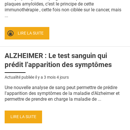
QUI SOMMES-NOUS ?
plaques amyloïdes, c’est le principe de cette
immunothérapie , cette fois non ciblée sur le cancer, mais
PUBLICITÉ
...
CONDITIONS GÉNÉRALES
LIRE LA SUITE
CONTACT
CRÉDITS
ALZHEIMER : Le test sanguin qui
prédit l’apparition des symptômes
Actualité publiée il y a
3 mois 4 jours
Une nouvelle analyse de sang peut permettre de prédire
l'apparition des symptômes de la maladie d'Alzheimer et
permettre de prendre en charge la maladie de ...
LIRE LA SUITE