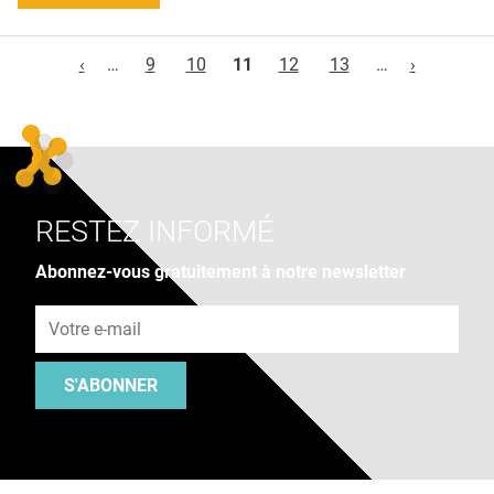
Pages
‹
…
9
10
11
12
13
…
›
RESTEZ INFORMÉ
Abonnez-vous gratuitement à notre newsletter
Adresse e-mail
S'ABONNER